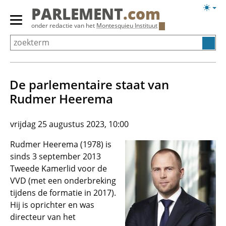
Overslaan
Licht
PARLEMENT
.com
en
weerg
Primair
onder redactie van het
Montesquieu Instituut
naar
menu
de
tonen/verbergen
inhoud
gaan
De parlementaire staat van
Rudmer Heerema
vrijdag 25 augustus 2023, 10:00
Rudmer Heerema (1978) is
sinds 3 september 2013
Tweede Kamerlid voor de
VVD (met een onderbreking
tijdens de formatie in 2017).
Hij is oprichter en was
directeur van het