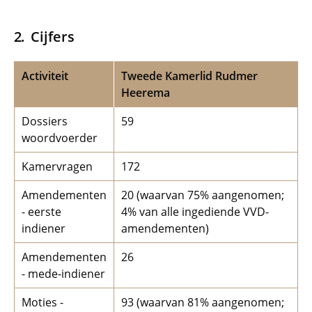
Cijfers
Activiteit
Tweede Kamerlid Rudmer
Heerema
Dossiers
59
woordvoerder
Kamervragen
172
Amendementen
20 (waarvan 75% aangenomen;
- eerste
4% van alle ingediende VVD-
indiener
amendementen)
Amendementen
26
- mede-indiener
Moties -
93 (waarvan 81% aangenomen;