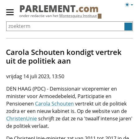
Overslaan
Licht
PARLEMENT
.com
en
weerg
Primair
onder redactie van het
Montesquieu Instituut
naar
menu
de
tonen/verbergen
inhoud
gaan
Carola Schouten kondigt vertrek
uit de politiek aan
vrijdag 14 juli 2023, 13:50
DEN HAAG (PDC) - Demissionair vicepremier en
minister voor Armoedebeleid, Participatie en
Pensioenen
Carola Schouten
vertrekt uit de politiek
zodra er een nieuw kabinet is. Op de website van de
ChristenUnie
schrijft ze dat ze na 'twaalf intense jaren'
de politiek verlaat.
De ChristenUnie-minister zat van 2011 tot 2017 in de