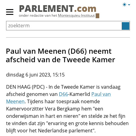
Overslaan
Licht
PARLEMENT
.com
en
weerg
Primair
onder redactie van het
Montesquieu Instituut
naar
menu
de
tonen/verbergen
inhoud
gaan
Paul van Meenen (D66) neemt
afscheid van de Tweede Kamer
dinsdag 6 juni 2023, 15:15
DEN HAAG (PDC) - In de Tweede Kamer is vandaag
afscheid genomen van
D66
-Kamerlid
Paul van
Meenen
. Tijdens haar toespraak noemde
Kamervoorzitter Vera Bergkamp hem "een
onderwijsman in hart en nieren" en stelde ze het fijn
te vinden dat zijn "ervaring en grote kennis behouden
blijft voor het Nederlandse parlement".