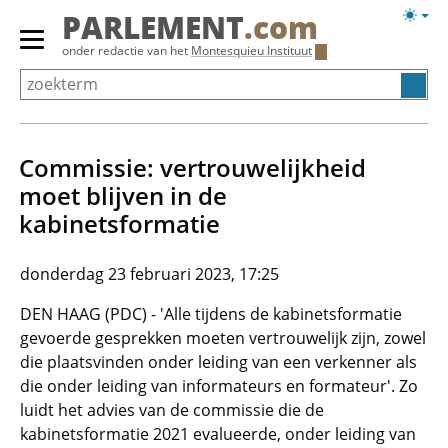
Overslaan
Licht
PARLEMENT
.com
en
weerg
Primair
onder redactie van het
Montesquieu Instituut
naar
menu
de
tonen/verbergen
inhoud
gaan
Commissie: vertrouwelijkheid
moet blijven in de
kabinetsformatie
donderdag 23 februari 2023, 17:25
DEN HAAG (PDC) - 'Alle tijdens de kabinetsformatie
gevoerde gesprekken moeten vertrouwelijk zijn, zowel
die plaatsvinden onder leiding van een verkenner als
die onder leiding van informateurs en formateur'. Zo
luidt het advies van de commissie die de
kabinetsformatie 2021 evalueerde, onder leiding van