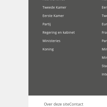
Tweede Kamer
Eer
Eerste Kamer
Tw
Partij
Eu
Regering en kabinet
Fra
Ministeries
Par
Koning
Min
Min
Sta
Int
Over deze site
Contact