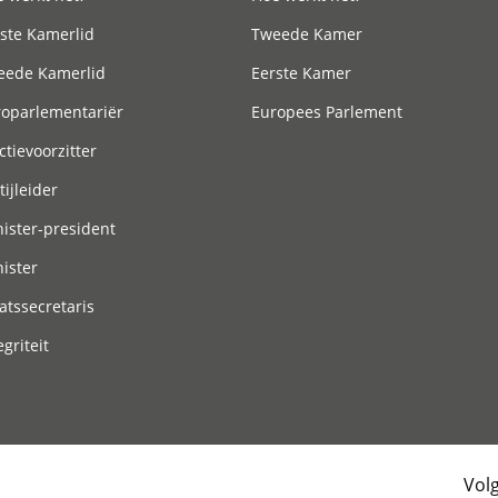
ste Kamerlid
Tweede Kamer
eede Kamerlid
Eerste Kamer
roparlementariër
Europees Parlement
ctievoorzitter
tijleider
ister-president
ister
atssecretaris
egriteit
Vol