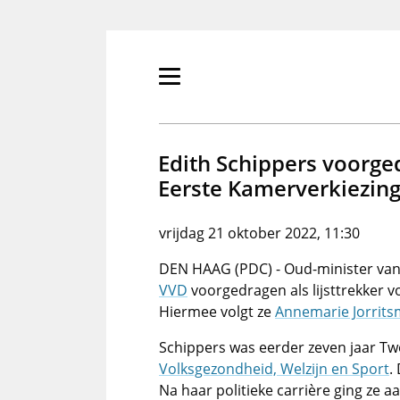
Overslaan
en
naar
de
Primair
inhoud
menu
gaan
tonen/verbergen
Edith Schippers voorged
Eerste Kamerverkiezin
vrijdag 21 oktober 2022, 11:30
DEN HAAG (PDC) - Oud-minister va
VVD
voorgedragen als lijsttrekker v
Hiermee volgt ze
Annemarie Jorrit
Schippers was eerder zeven jaar Tw
Volksgezondheid, Welzijn en Sport
.
Na haar politieke carrière ging ze aa