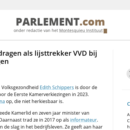
PARLEMENT
.com
onder redactie van het
Montesquieu Instituut
ragen als lijsttrekker VVD bij
gen
n Volksgezondheid
Edith Schippers
is door de
oor de Eerste Kamerverkiezingen in 2023.
sma
op, die niet herkiesbaar is.
C
eede Kamerlid en zeven jaar minister van
A
 Daarnaast trad ze in 2017 op als
informateur
.
C
n de slag in het bedrijfsleven. Ze geeft aan haar
h