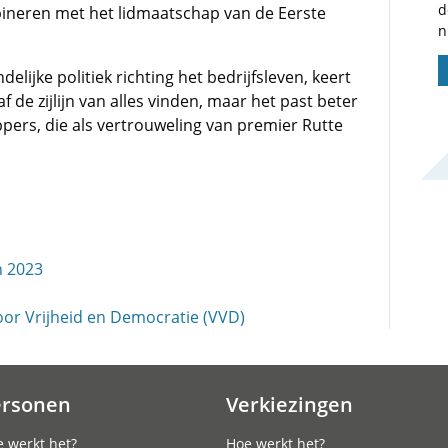
d
bineren met het lidmaatschap van de Eerste
n
delijke politiek richting het bedrijfsleven, keert
af de zijlijn van alles vinden, maar het past beter
ppers, die als vertrouweling van premier Rutte
n 2023
voor Vrijheid en Democratie (VVD)
ersonen
Verkiezingen
 werkt het?
Hoe werkt het?