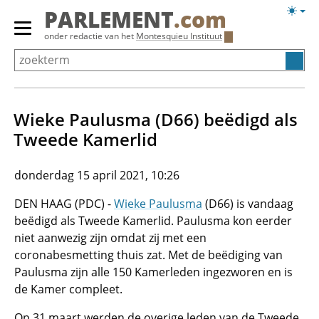
Overslaan
Licht
PARLEMENT
.com
en
weerg
Primair
onder redactie van het
Montesquieu Instituut
naar
menu
de
tonen/verbergen
inhoud
gaan
Wieke Paulusma (D66) beëdigd als
Tweede Kamerlid
donderdag 15 april 2021, 10:26
DEN HAAG (PDC) -
Wieke Paulusma
(D66) is vandaag
beëdigd als Tweede Kamerlid. Paulusma kon eerder
niet aanwezig zijn omdat zij met een
coronabesmetting thuis zat. Met de beëdiging van
Paulusma zijn alle 150 Kamerleden ingezworen en is
de Kamer compleet.
Op 31 maart werden de overige leden van de Tweede