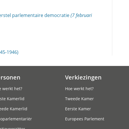
erstel parlementaire democratie
(7 februari
45-1946)
ersonen
Verkiezingen
 werkt het?
Hoe werkt het?
ste Kamerlid
Tweede Kamer
eede Kamerlid
Eerste Kamer
roparlementariër
Europees Parlement
ctievoorzitter