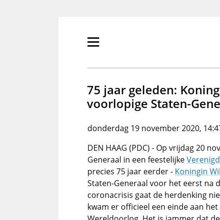
Overslaan
en
naar
de
Primair
inhoud
menu
gaan
tonen/verbergen
75 jaar geleden: Konin
voorlopige Staten-Gene
donderdag 19 november 2020, 14:4
DEN HAAG (PDC) - Op vrijdag 20 no
Generaal in een feestelijke
Verenigd
precies 75 jaar eerder -
Koningin Wi
Staten-Generaal voor het eerst na
coronacrisis gaat de herdenking ni
kwam er officieel een einde aan he
Wereldoorlog. Het is jammer dat de