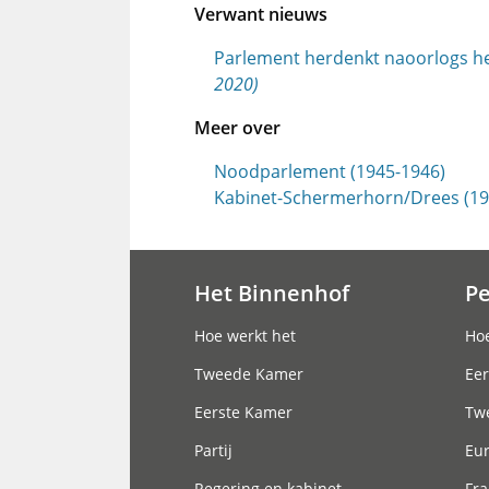
Verwant nieuws
Parlement herdenkt naoorlogs h
2020)
Meer over
Noodparlement (1945-1946)
Kabinet-Schermerhorn/Drees (19
Het Binnenhof
P
Hoofdnavigatie
Hoe werkt het
Hoe
Tweede Kamer
Eer
Eerste Kamer
Tw
Partij
Eu
Regering en kabinet
Fra