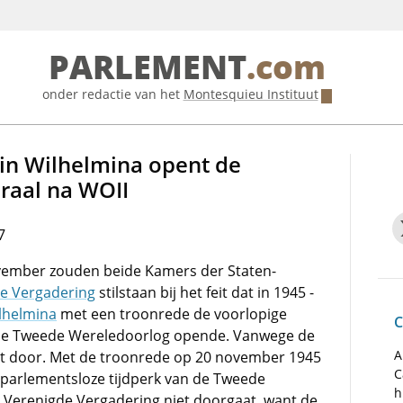
PARLEMENT
.com
onder redactie van het
Montesquieu Instituut
gin Wilhelmina opent de
raal na WOII
7
vember zouden beide Kamers der Staten-
e Vergadering
stilstaan bij het feit dat in 1945 -
lhelmina
met een troonrede de voorlopige
C
 de Tweede Wereledoorlog opende. Vanwege de
A
et door. Met de troonrede op 20 november 1945
C
t parlementsloze tijdperk van de Tweede
h
 Verenigde Vergadering niet doorgaat, want de