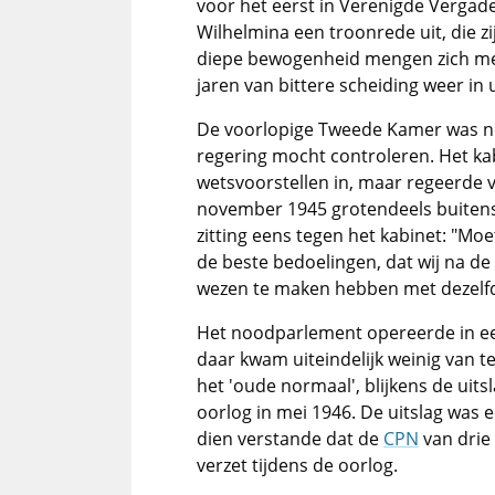
voor het eerst in Verenigde Vergad
Wilhelmina een troonrede uit, die 
diepe bewogenheid mengen zich met 
jaren van bittere scheiding weer in
De voorlopige Tweede Kamer was no
regering mocht controleren. Het k
wetsvoorstellen in, maar regeerde v
november 1945 grotendeels buiten
zitting eens tegen het kabinet: "Moe
de beste bedoelingen, dat wij na de
wezen te maken hebben met dezelfd
Het noodparlement opereerde in ee
daar kwam uiteindelijk weinig van te
het 'oude normaal', blijkens de uit
oorlog in mei 1946. De uitslag was 
dien verstande dat de
CPN
van drie 
verzet tijdens de oorlog.