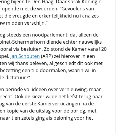
ering bijeen te Den Haag. Daar sprak Koningin
zij opende met de woorden: "Gevoelens van
die vreugde en erkentelijkheid nu ik na zes
 uw midden verschijn."
g steeds een noodparlement, dat alleen de
abinet-Schermerhorn diende echter nauwelijks
ooral via besluiten. Zo stond de Kamer vanaf 20
spel.
Jan Schouten
(ARP) zei hierover in een
ten wij thans beleven, al geschiedt dit ook met
 bezetting een tijd doormaken, waarin wij in
e dictatuur?"
n periode vol ideeën over vernieuwing, maar
recht. Ook de kiezer wilde het liefst terug naar
slag van de eerste Kamerverkiezingen na de
een kopie van de uitslag voor de oorlog, met
naar tien zetels ging als beloning voor het