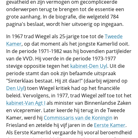
gevatheid en zijn vermogen om gecompliceerde
onderwerpen terug te brengen tot de essentie een
grote aanhang. In de biografie, die welgeteld 784
pagina's beslaat, wordt hier uitvoerig op ingegaan.
In 1967 trad Wiegel als 25-jarige toe tot de
Tweede
Kamer
, op dat moment als het jongste Kamerlid ooit.
In de periode 1971-1982 was hij bovendien partijleider
van de VVD. Hij voerde in de periode 1973-1977
stevige oppositie tegen het
kabinet-Den Uyl
. Uit die
periode stamt dan ook zijn befaamde uitspraak
"Sinterklaas bestaat. Hij zit daar!" (daarbij wijzend op
Den Uyl
) toen Wiegel kritiek had op het financiële
beleid. Vervolgens, in 1977, trad Wiegel zelf toe tot het
kabinet-Van Agt I
als minister van Binnenlandse Zaken
en vicepremier. Later keerde hij terug in de Tweede
Kamer, werd hij
Commissaris van de Koningin
in
Friesland en zetelde hij vijf jaren in de
Eerste Kamer
.
Als Eerste Kamerlid vergaarde hij vooral beroemdheid