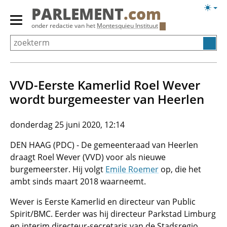
Overslaan
Licht
PARLEMENT
.com
en
weerg
Primair
onder redactie van het
Montesquieu Instituut
naar
menu
de
tonen/verbergen
inhoud
gaan
VVD-Eerste Kamerlid Roel Wever
wordt burgemeester van Heerlen
donderdag 25 juni 2020, 12:14
DEN HAAG (PDC) - De gemeenteraad van Heerlen
draagt Roel Wever (VVD) voor als nieuwe
burgemeerster. Hij volgt
Emile Roemer
op, die het
ambt sinds maart 2018 waarneemt.
Wever is Eerste Kamerlid en directeur van Public
Spirit/BMC. Eerder was hij directeur Parkstad Limburg
en interim directeur-secretaris van de Stadsregio