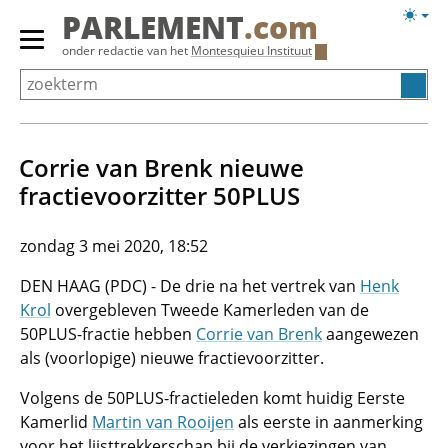
Overslaan
Licht
PARLEMENT
.com
en
weerg
Primair
onder redactie van het
Montesquieu Instituut
naar
menu
de
tonen/verbergen
inhoud
gaan
Corrie van Brenk nieuwe
fractievoorzitter 50PLUS
zondag 3 mei 2020, 18:52
DEN HAAG (PDC) - De drie na het vertrek van
Henk
Krol
overgebleven Tweede Kamerleden van de
50PLUS-fractie hebben
Corrie van Brenk
aangewezen
als (voorlopige) nieuwe fractievoorzitter.
Volgens de 50PLUS-fractieleden komt huidig Eerste
Kamerlid
Martin van Rooijen
als eerste in aanmerking
voor het lijsttrekkerschap bij de verkiezingen van