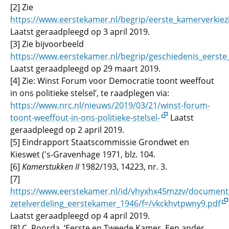
[2] Zie
https://www.eerstekamer.nl/begrip/eerste_kamerverkiez
Laatst geraadpleegd op 3 april 2019.
[3] Zie bijvoorbeeld
https://www.eerstekamer.nl/begrip/geschiedenis_eerst
Laatst geraadpleegd op 29 maart 2019.
[4] Zie: Winst Forum voor Democratie toont weeffout
in ons politieke stelsel’, te raadplegen via:
https://www.nrc.nl/nieuws/2019/03/21/winst-forum-
toont-weeffout-in-ons-politieke-stelsel-
Laatst
geraadpleegd op 2 april 2019.
[5] Eindrapport Staatscommissie Grondwet en
Kieswet ('s-Gravenhage 1971, blz. 104.
[6]
Kamerstukken II
1982/193, 14223, nr. 3.
[7]
https://www.eerstekamer.nl/id/vhyxhx45mzzv/document
zetelverdeling_eerstekamer_1946/f=/vkckhvtpwny9.pdf
Laatst geraadpleegd op 4 april 2019.
[8] C. Roorda, ‘Eerste en Tweede Kamer. Een ander