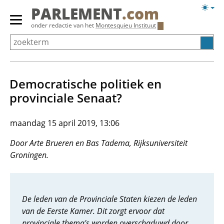
Overslaan
Licht
PARLEMENT
.com
en
weerg
Primair
onder redactie van het
Montesquieu Instituut
naar
menu
de
tonen/verbergen
inhoud
gaan
Democratische politiek en
provinciale Senaat?
maandag 15 april 2019, 13:06
Door Arte Brueren en Bas Tadema, Rijksuniversiteit
Groningen.
De leden van de Provinciale Staten kiezen de leden
van de Eerste Kamer. Dit zorgt ervoor dat
provinciale thema's worden overschaduwd door