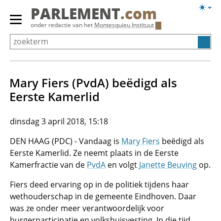
Overslaan
Licht
PARLEMENT
.com
en
weerg
Primair
onder redactie van het
Montesquieu Instituut
naar
menu
de
tonen/verbergen
inhoud
gaan
Mary Fiers (PvdA) beëdigd als
Eerste Kamerlid
dinsdag 3 april 2018, 15:18
DEN HAAG (PDC) - Vandaag is
Mary Fiers
beëdigd als
Eerste Kamerlid. Ze neemt plaats in de Eerste
Kamerfractie van de
PvdA
en volgt
Janette Beuving
op.
Fiers deed ervaring op in de politiek tijdens haar
wethouderschap in de gemeente Eindhoven. Daar
was ze onder meer verantwoordelijk voor
burgerparticipatie en volkshuisvesting. In die tijd