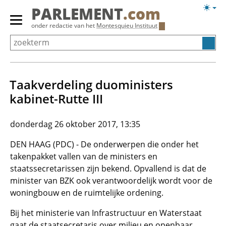
Overslaan
Licht
PARLEMENT
.com
en
weerg
Primair
onder redactie van het
Montesquieu Instituut
naar
menu
de
tonen/verbergen
inhoud
gaan
Taakverdeling duoministers
kabinet-Rutte III
donderdag 26 oktober 2017, 13:35
DEN HAAG (PDC) - De onderwerpen die onder het
takenpakket vallen van de ministers en
staatssecretarissen zijn bekend. Opvallend is dat de
minister van BZK ook verantwoordelijk wordt voor de
woningbouw en de ruimtelijke ordening.
Bij het ministerie van Infrastructuur en Waterstaat
gaat de staatsecretaris over milieu en openbaar