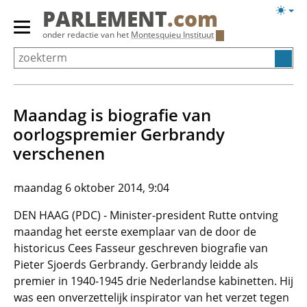
Overslaan
Licht
PARLEMENT
.com
en
weerg
Primair
onder redactie van het
Montesquieu Instituut
naar
menu
de
tonen/verbergen
inhoud
gaan
Maandag is biografie van
oorlogspremier Gerbrandy
verschenen
maandag 6 oktober 2014, 9:04
DEN HAAG (PDC) - Minister-president Rutte ontving
maandag het eerste exemplaar van de door de
historicus Cees Fasseur geschreven biografie van
Pieter Sjoerds Gerbrandy. Gerbrandy leidde als
premier in 1940-1945 drie Nederlandse kabinetten. Hij
was een onverzettelijk inspirator van het verzet tegen