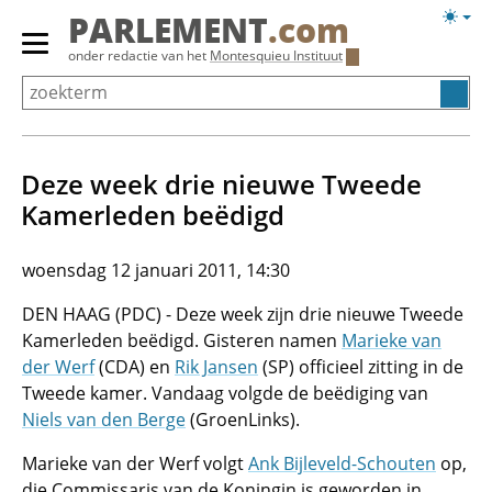
Overslaan
Licht
PARLEMENT
.com
en
weerg
Primair
onder redactie van het
Montesquieu Instituut
naar
menu
de
tonen/verbergen
inhoud
gaan
Deze week drie nieuwe Tweede
Kamerleden beëdigd
woensdag 12 januari 2011, 14:30
DEN HAAG (PDC) - Deze week zijn drie nieuwe Tweede
Kamerleden beëdigd. Gisteren namen
Marieke van
der Werf
(CDA) en
Rik Jansen
(SP) officieel zitting in de
Tweede kamer. Vandaag volgde de beëdiging van
Niels van den Berge
(GroenLinks).
Marieke van der Werf volgt
Ank Bijleveld-Schouten
op,
die Commissaris van de Koningin is geworden in