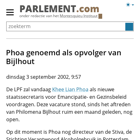
Overslaan
Licht
PARLEMENT
.com
en
weerg
Primair
onder redactie van het
Montesquieu Instituut
naar
menu
de
tonen/verbergen
inhoud
gaan
Phoa genoemd als opvolger van
Bijlhout
dinsdag 3 september 2002, 9:57
De LPF zal vandaag
Khee Lian Phoa
als nieuwe
staatssecretaris voor Emancipatie- en Gezinsbeleid
voordragen. Deze vacature stond, sinds het aftreden
van Philomena Bijlhout ruim een maand geleden, nog
open.
Op dit moment is Phoa nog directeur van de Stiva, de
Stichting Verantwoord Alcoholgebruik in Rotterdam.