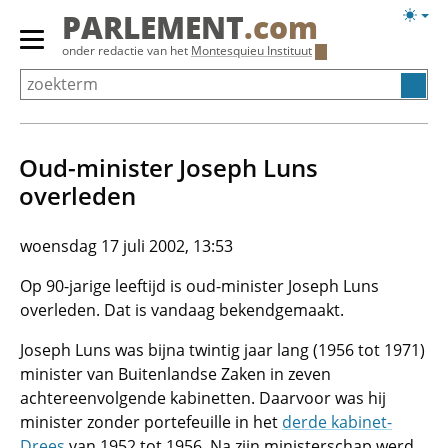
Overslaan
Licht
PARLEMENT
.com
en
weerg
Primair
onder redactie van het
Montesquieu Instituut
naar
menu
de
tonen/verbergen
inhoud
gaan
Oud-minister Joseph Luns
overleden
woensdag 17 juli 2002, 13:53
Op 90-jarige leeftijd is oud-minister Joseph Luns
overleden. Dat is vandaag bekendgemaakt.
Joseph Luns was bijna twintig jaar lang (1956 tot 1971)
minister van Buitenlandse Zaken in zeven
achtereenvolgende kabinetten. Daarvoor was hij
minister zonder portefeuille in het
derde kabinet-
Drees
van 1952 tot 1956. Na zijn ministerschap werd