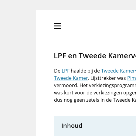
Overslaan
en
naar
de
Primair
inhoud
menu
gaan
tonen/verbergen
LPF en Tweede Kamerve
De
LPF
haalde bij de
Tweede Kamerv
Tweede Kamer
. Lijsttrekker was
Pim
vermoord. Het verkiezingsprogramma
was kort voor de verkiezingen opge
dus nog geen zetels in de Tweede 
Inhoud