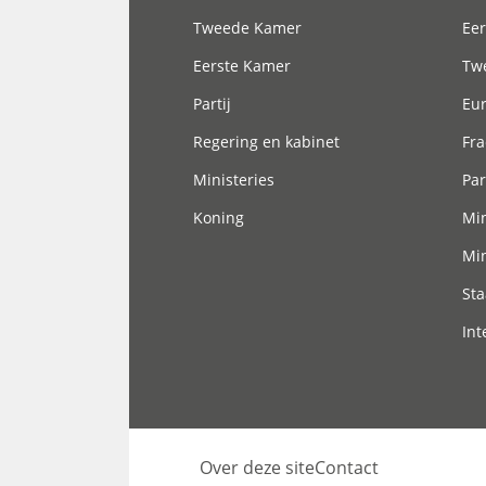
Tweede Kamer
Eer
Eerste Kamer
Tw
Partij
Eu
Regering en kabinet
Fra
Ministeries
Par
Koning
Min
Min
Sta
Int
Over deze site
Contact