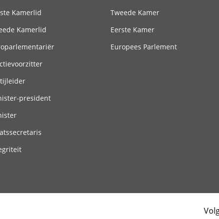
ste Kamerlid
Tweede Kamer
eede Kamerlid
Eerste Kamer
roparlementariër
Europees Parlement
ctievoorzitter
tijleider
ister-president
ister
atssecretaris
egriteit
Vol