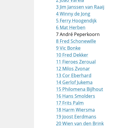
2 João Varela
3 Jim Janssen van Raaij
4 Winny de Jong
5 Ferry Hoogendijk
6 Mat Herben
7 André Peperkoorn
8 Fred Schonewille
9 Vic Bonke
10 Fred Dekker
11 Fieroes Zeroual
12 Milos Zvonar
13 Cor Eberhard
14 Gerlof Jukema
15 Philomena Bijlhout
16 Hans Smolders
17 Frits Palm
18 Harm Wiersma
19 Joost Eerdmans
20 Wien van den Brink