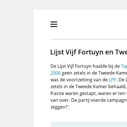
Overslaan
en
naar
de
Primair
inhoud
menu
gaan
tonen/verbergen
Lijst Vijf Fortuyn en 
De Lijst Vijf Fortuyn haalde bij de
Tw
2006
geen zetels in de Tweede Kamer
was de voortzetting van de
LPF
. De 
zetels in de Tweede Kamer behaald,
fractie waren gestapt, waren er ten
van over. De partij voerde campag
zeggen?'.