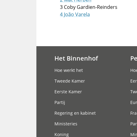
3 Coby Gardien-Reinders
4 João Varela
Het Binnenhof
P
Hoofdnavigatie
Hoe werkt het
Hoe
Tweede Kamer
Eer
Eerste Kamer
Tw
Partij
Eu
Regering en kabinet
Fra
Ministeries
Par
Koning
Min