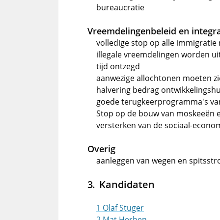
bureaucratie
Vreemdelingenbeleid en integra
volledige stop op alle immigrati
illegale vreemdelingen worden ui
tijd ontzegd
aanwezige allochtonen moeten zi
halvering bedrag ontwikkelingshu
goede terugkeerprogramma's van 
Stop op de bouw van moskeeën en
versterken van de sociaal-econom
Overig
aanleggen van wegen en spitsstr
Kandidaten
1 Olaf Stuger
2 Mat Herben