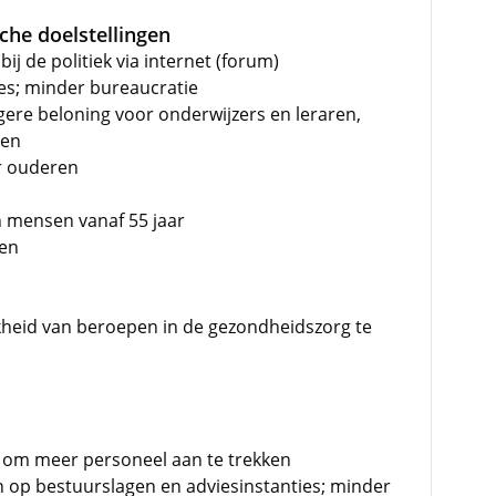
che doelstellingen
j de politiek via internet (forum)
es; minder bureaucratie
re beloning voor onderwijzers en leraren,
gen
r ouderen
n mensen vanaf 55 jaar
ken
kheid van beroepen in de gezondheidszorg te
s om meer personeel aan te trekken
n op bestuurslagen en adviesinstanties; minder