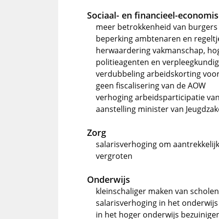
Sociaal- en financieel-economis
meer betrokkenheid van burgers bi
beperking ambtenaren en regeltj
herwaardering vakmanschap, hoge
politieagenten en verpleegkundi
verdubbeling arbeidskorting voo
geen fiscalisering van de AOW
verhoging arbeidsparticipatie va
aanstelling minister van Jeugdza
Zorg
salarisverhoging om aantrekkelij
vergroten
Onderwijs
kleinschaliger maken van scholen
salarisverhoging in het onderwij
in het hoger onderwijs bezuinige