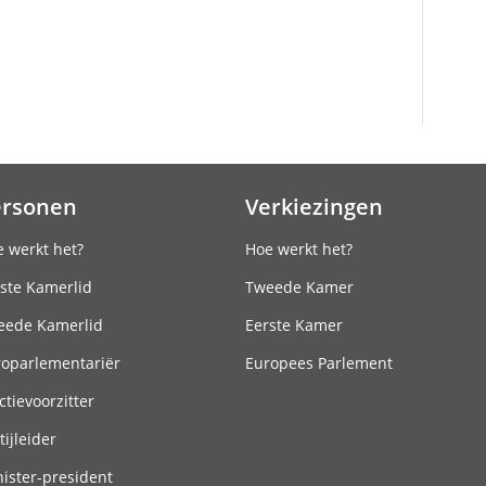
ersonen
Verkiezingen
 werkt het?
Hoe werkt het?
ste Kamerlid
Tweede Kamer
eede Kamerlid
Eerste Kamer
roparlementariër
Europees Parlement
ctievoorzitter
tijleider
ister-president