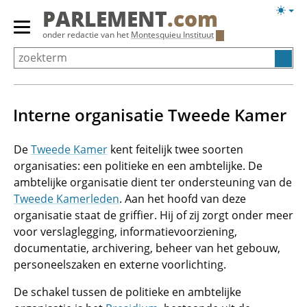
Overslaan
Licht
PARLEMENT
.com
en
weerg
Primair
onder redactie van het
Montesquieu Instituut
naar
menu
de
tonen/verbergen
inhoud
gaan
Interne organisatie Tweede Kamer
De
Tweede Kamer
kent feitelijk twee soorten
organisaties: een politieke en een ambtelijke. De
ambtelijke organisatie dient ter ondersteuning van de
Tweede Kamerleden
. Aan het hoofd van deze
organisatie staat de griffier. Hij of zij zorgt onder meer
voor verslaglegging, informatievoorziening,
documentatie, archivering, beheer van het gebouw,
personeelszaken en externe voorlichting.
De schakel tussen de politieke en ambtelijke