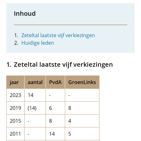
Inhoud
Zeteltal laatste vijf verkiezingen
Huidige leden
Zeteltal laatste vijf verkiezingen
jaar
aantal
PvdA
GroenLinks
2023
14
-
-
2019
(14)
6
8
2015
-
8
4
2011
-
14
5