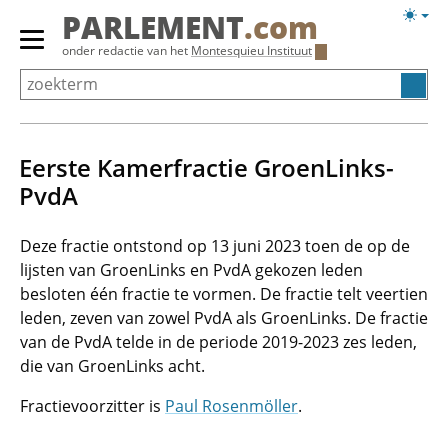
Overslaan
Licht
PARLEMENT
.com
en
weerg
Primair
onder redactie van het
Montesquieu Instituut
naar
menu
de
tonen/verbergen
inhoud
gaan
Eerste Kamerfractie GroenLinks-
PvdA
Deze fractie ontstond op 13 juni 2023 toen de op de
lijsten van GroenLinks en PvdA gekozen leden
besloten één fractie te vormen. De fractie telt veertien
leden, zeven van zowel PvdA als GroenLinks. De fractie
van de PvdA telde in de periode 2019-2023 zes leden,
die van GroenLinks acht.
Fractievoorzitter is
Paul Rosenmöller
.