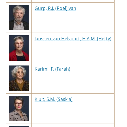
Gurp, R.J. (Roel) van
Janssen-van Helvoort, H.A.M. (Hetty)
Karimi, F. (Farah)
Kluit, S.M. (Saskia)