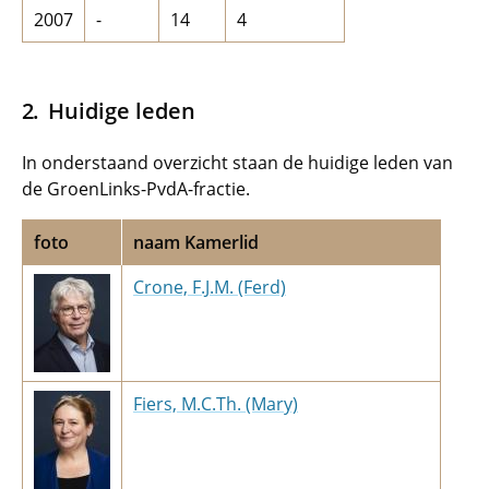
2007
-
14
4
Huidige leden
In onderstaand overzicht staan de huidige leden van
de GroenLinks-PvdA-fractie.
foto
naam Kamerlid
Crone, F.J.M. (Ferd)
Fiers, M.C.Th. (Mary)