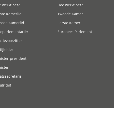
 werkt het?
Hoe werkt het?
ste Kamerlid
Tweede Kamer
eede Kamerlid
Eerste Kamer
roparlementariër
Europees Parlement
ctievoorzitter
tijleider
ister-president
ister
atssecretaris
egriteit