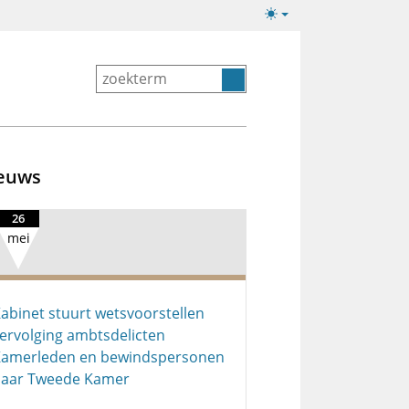
Lichte/donkere
weergave
euws
26
mei
abinet stuurt wetsvoorstellen
ervolging ambtsdelicten
amerleden en bewindspersonen
aar Tweede Kamer