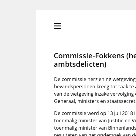
Overslaan
en
naar
de
Primair
inhoud
menu
gaan
tonen/verbergen
Commissie-Fokkens (he
ambtsdelicten)
De commissie herziening wetgevin
bewindspersonen kreeg tot taak te
van de wetgeving inzake vervolging 
Generaal, ministers en staatssecre
De commissie werd op 13 juli 2018 
toenmalig minister van Justitie en Ve
toenmalig minister van Binnenlandse
resultaten van het onderzoek van de