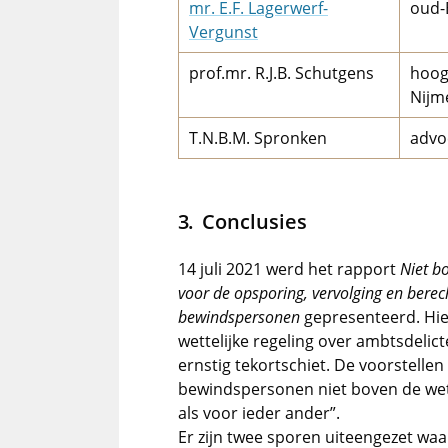
mr. E.F. Lagerwerf-
oud-
Vergunst
prof.mr. R.J.B. Schutgens
hoog
Nijm
T.N.B.M. Spronken
advo
Conclusies
14 juli 2021 werd het rapport
Niet b
voor de opsporing, vervolging en bere
bewindspersonen
gepresenteerd. Hie
wettelijke regeling over ambtsdel
ernstig tekortschiet. De voorstell
bewindspersonen niet boven de wet 
als voor ieder ander”.
Er zijn twee sporen uiteengezet wa