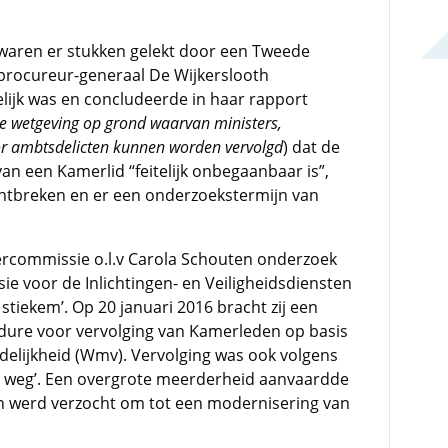
waren er stukken gelekt door een Tweede
-procureur-generaal De Wijkerslooth
lijk was en concludeerde in haar rapport
e wetgeving op grond waarvan ministers,
or ambtsdelicten kunnen worden vervolgd
) dat de
van een Kamerlid “feitelijk onbegaanbaar is”,
breken en er een onderzoekstermijn van
ercommissie o.l.v Carola Schouten onderzoek
ie voor de Inlichtingen- en Veiligheidsdiensten
stiekem’. Op 20 januari 2016 bracht zij een
cedure voor vervolging van Kamerleden op basis
delijkheid (Wmv). Vervolging was ook volgens
 weg’. Een overgrote meerderheid aanvaardde
rin werd verzocht om tot een modernisering van