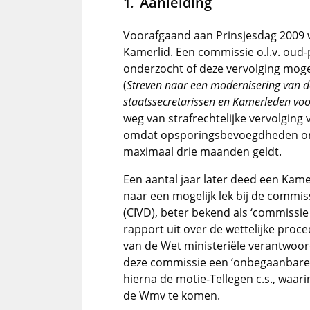
Aanleiding
Voorafgaand aan Prinsjesdag 2009 
Kamerlid. Een commissie o.l.v. oud
onderzocht of deze vervolging moge
(
Streven naar een modernisering van d
staatssecretarissen en Kamerleden vo
weg van strafrechtelijke vervolging 
omdat opsporingsbevoegdheden ont
maximaal drie maanden geldt.
Een aantal jaar later deed een Kam
naar een mogelijk lek bij de commiss
(CIVD), beter bekend als ‘commissie 
rapport uit over de wettelijke pro
van de Wet ministeriële verantwoor
deze commissie een ‘onbegaanbare
hierna de motie-Tellegen c.s., waa
de Wmv te komen.