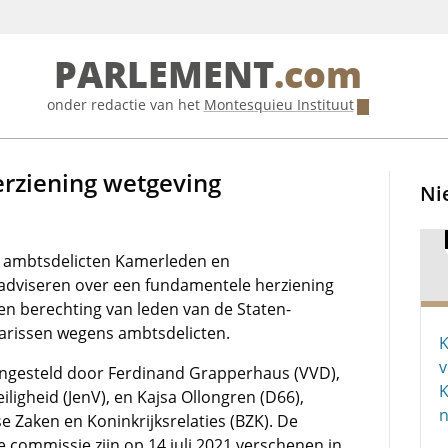
PARLEMENT
.com
onder redactie van het
Montesquieu Instituut
rziening wetgeving
Ni
g ambtsdelicten Kamerleden en
 adviseren over een fundamentele herziening
en berechting van leden van de Staten-
tarissen wegens ambtsdelicten.
K
v
ingesteld door Ferdinand Grapperhaus (VVD),
K
iligheid (JenV), en Kajsa Ollongren (D66),
n
 Zaken en Koninkrijksrelaties (BZK). De
 commissie zijn op 14 juli 2021 verschenen in