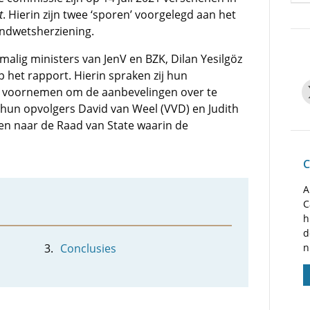
t
. Hierin zijn twee ‘sporen’ voorgelegd aan het
ondwetsherziening.
alig ministers van JenV en BZK, Dilan Yesilgöz
p het rapport. Hierin spraken zij hun
t voornemen om de aanbevelingen over te
 hun opvolgers David van Weel (VVD) en Judith
en naar de Raad van State waarin de
C
A
C
h
d
Conclusies
n