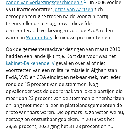
canon van verkiezingsgeschiedenis
. In 2006 voelde
VVD-fractievoorzitter
Jozias van Aartsen
zich
geroepen terug te treden na de voor zijn partij
teleurstellende uitslag, terwijl diezelfde
gemeenteraadsverkiezingen voor de PvdA reden
waren in
Wouter Bos
de nieuwe premier te zien.
Ook de gemeenteraadsverkiezingen van maart 2010
hadden een landelijk tintje. Kort daarvoor was het
kabinet-Balkenende IV
gevallen over al of niet
voortzetten van een militaire missie in Afghanistan.
PvdA, VVD en CDA eindigden nek-aan-nek, met ieder
rond de 15 procent van de stemmen. Nog
opvallender was de doorbraak van lokale partijen die
meer dan 23 procent van de stemmen binnenharkten
en lang niet meer alleen in plattelandsgemeenten de
grote winnaars waren. Die opmars is, zo weten we nu,
gestaag en onstuitbaar gebleken. In 2018 was het
28,65 procent, 2022 ging het 31,28 procent en nu