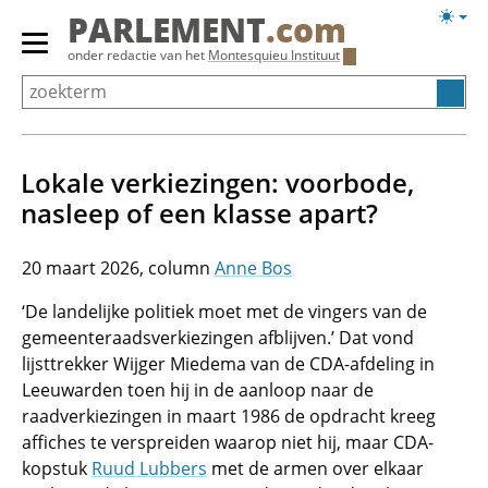
Overslaan
Licht
PARLEMENT
.com
en
weerg
Primair
onder redactie van het
Montesquieu Instituut
naar
menu
de
tonen/verbergen
inhoud
gaan
Lokale verkiezingen: voorbode,
nasleep of een klasse apart?
20 maart 2026
Anne Bos
‘De landelijke politiek moet met de vingers van de
gemeenteraadsverkiezingen afblijven.’ Dat vond
lijsttrekker Wijger Miedema van de CDA-afdeling in
Leeuwarden toen hij in de aanloop naar de
raadverkiezingen in maart 1986 de opdracht kreeg
affiches te verspreiden waarop niet hij, maar CDA-
kopstuk
Ruud Lubbers
met de armen over elkaar