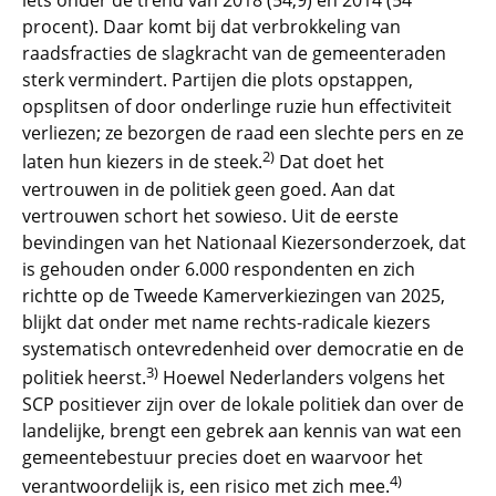
iets onder de trend van 2018 (54,9) en 2014 (54
procent). Daar komt bij dat verbrokkeling van
raadsfracties de slagkracht van de gemeenteraden
sterk vermindert. Partijen die plots opstappen,
opsplitsen of door onderlinge ruzie hun effectiviteit
verliezen; ze bezorgen de raad een slechte pers en ze
2)
laten hun kiezers in de steek.
Dat doet het
vertrouwen in de politiek geen goed. Aan dat
vertrouwen schort het sowieso. Uit de eerste
bevindingen van het Nationaal Kiezersonderzoek, dat
is gehouden onder 6.000 respondenten en zich
richtte op de Tweede Kamerverkiezingen van 2025,
blijkt dat onder met name rechts-radicale kiezers
systematisch ontevredenheid over democratie en de
3)
politiek heerst.
Hoewel Nederlanders volgens het
SCP positiever zijn over de lokale politiek dan over de
landelijke, brengt een gebrek aan kennis van wat een
gemeentebestuur precies doet en waarvoor het
4)
verantwoordelijk is, een risico met zich mee.