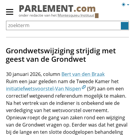
Overslaan
Licht
PARLEMENT
.com
en
weerg
Primair
onder redactie van het
Montesquieu Instituut
naar
menu
de
tonen/verbergen
inhoud
gaan
Grondwetswijziging strijdig met
geest van de Grondwet
30 januari 2026
Bert van den Braak
Ruim een jaar geleden nam de Tweede Kamer het
initiatiefwetsvoorstel-Van Nispen
(SP) aan om een
correctief wetgevend referendum mogelijk te maken.
Na het vertrek van de indiener is onbekend wie de
verdediging van het wetsvoorstel overneemt.
Opnieuw roept de gang van zaken rond een wijziging
van de Grondwet vragen op. Eerder was dat het geval
bij de lange en ten slotte doodgelopen behandeling