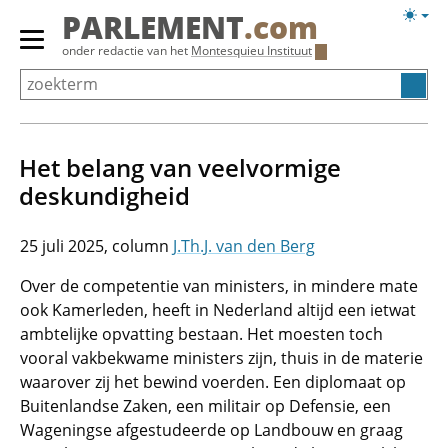
Overslaan
Licht
PARLEMENT
.com
en
weerg
Primair
onder redactie van het
Montesquieu Instituut
naar
menu
de
tonen/verbergen
inhoud
gaan
Het belang van veelvormige
deskundigheid
25 juli 2025
J.Th.J. van den Berg
Over de competentie van ministers, in mindere mate
ook Kamerleden, heeft in Nederland altijd een ietwat
ambtelijke opvatting bestaan. Het moesten toch
vooral vakbekwame ministers zijn, thuis in de materie
waarover zij het bewind voerden. Een diplomaat op
Buitenlandse Zaken, een militair op Defensie, een
Wageningse afgestudeerde op Landbouw en graag