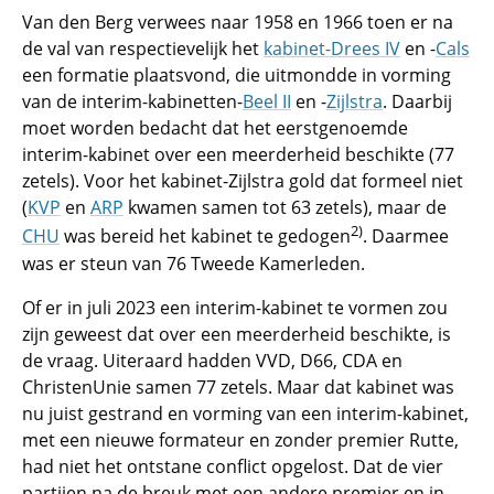
Van den Berg verwees naar 1958 en 1966 toen er na
de val van respectievelijk het
kabinet-Drees IV
en -
Cals
een formatie plaatsvond, die uitmondde in vorming
van de interim-kabinetten-
Beel II
en -
Zijlstra
. Daarbij
moet worden bedacht dat het eerstgenoemde
interim-kabinet over een meerderheid beschikte (77
zetels). Voor het kabinet-Zijlstra gold dat formeel niet
(
KVP
en
ARP
kwamen samen tot 63 zetels), maar de
2)
CHU
was bereid het kabinet te gedogen
. Daarmee
was er steun van 76 Tweede Kamerleden.
Of er in juli 2023 een interim-kabinet te vormen zou
zijn geweest dat over een meerderheid beschikte, is
de vraag. Uiteraard hadden VVD, D66, CDA en
ChristenUnie samen 77 zetels. Maar dat kabinet was
nu juist gestrand en vorming van een interim-kabinet,
met een nieuwe formateur en zonder premier Rutte,
had niet het ontstane conflict opgelost. Dat de vier
partijen na de breuk met een andere premier en in