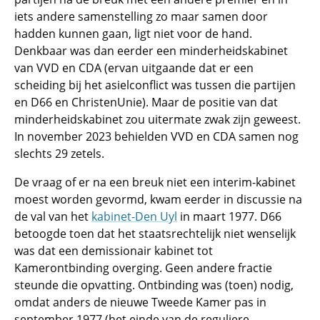
iets andere samenstelling zo maar samen door
hadden kunnen gaan, ligt niet voor de hand.
Denkbaar was dan eerder een minderheidskabinet
van VVD en CDA (ervan uitgaande dat er een
scheiding bij het asielconflict was tussen die partijen
en D66 en ChristenUnie). Maar de positie van dat
minderheidskabinet zou uitermate zwak zijn geweest.
In november 2023 behielden VVD en CDA samen nog
slechts 29 zetels.
De vraag of er na een breuk niet een interim-kabinet
moest worden gevormd, kwam eerder in discussie na
de val van het
kabinet-Den Uyl
in maart 1977. D66
betoogde toen dat het staatsrechtelijk niet wenselijk
was dat een demissionair kabinet tot
Kamerontbinding overging. Geen andere fractie
steunde die opvatting. Ontbinding was (toen) nodig,
omdat anders de nieuwe Tweede Kamer pas in
september 1977 (het einde van de reguliere