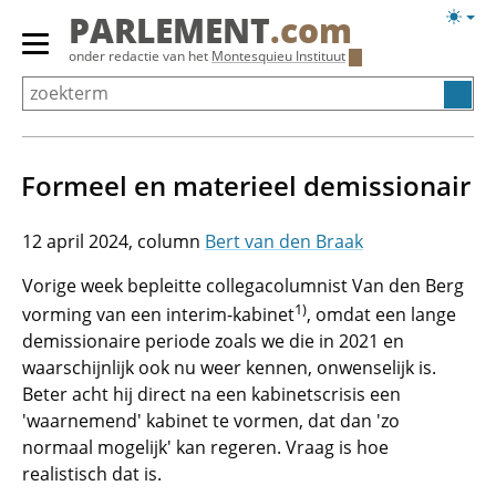
Overslaan
Licht
PARLEMENT
.com
en
weerg
Primair
onder redactie van het
Montesquieu Instituut
naar
menu
de
tonen/verbergen
inhoud
gaan
Formeel en materieel demissionair
12 april 2024
Bert van den Braak
Vorige week bepleitte collegacolumnist Van den Berg
1)
vorming van een interim-kabinet
, omdat een lange
demissionaire periode zoals we die in 2021 en
waarschijnlijk ook nu weer kennen, onwenselijk is.
Beter acht hij direct na een kabinetscrisis een
'waarnemend' kabinet te vormen, dat dan 'zo
normaal mogelijk' kan regeren. Vraag is hoe
realistisch dat is.