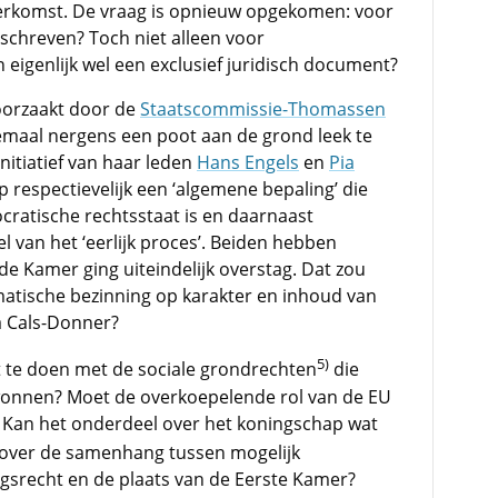
herkomst. De vraag is opnieuw opgekomen: voor
schreven? Toch niet alleen voor
rn eigenlijk wel een exclusief juridisch document?
roorzaakt door de
Staatscommissie-Thomassen
emaal nergens een poot aan de grond leek te
nitiatief van haar leden
Hans Engels
en
Pia
respectievelijk een ‘algemene bepaling’ die
ratische rechtsstaat is en daarnaast
 van het ‘eerlijk proces’. Beiden hebben
e Kamer ging uiteindelijk overstag. Dat zou
atische bezinning op karakter en inhoud van
na Cals-Donner?
5)
at te doen met de sociale grondrechten
die
wonnen? Moet de overkoepelende rol van de EU
Kan het onderdeel over het koningschap wat
 over de samenhang tussen mogelijk
ngsrecht en de plaats van de Eerste Kamer?