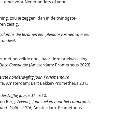
 bestemd: voor Nederlanders of voor
ng, zou je zeggen, dan in de twintigste-
en zestig.
ie columns die tezamen een pleidooi vormen voor een
Grondwet.
et met hetzelfde doel, naar deze briefwisseling
Onze Constitutie
(Amsterdam: Prometheus 2023)
erste honderdvijftig jaar. Parlementaire
46
, Amsterdam: Bert Bakker/Prometheus 2013,
derdvijftig jaar
, 607 – 610.
 den Berg,
Zeventig jaar zoeken naar het compromis.
land, 1946 – 2016
, Amsterdam: Prometheus