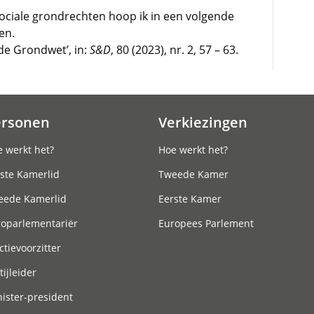
sociale grondrechten hoop ik in een volgende
en.
 de Grondwet’, in:
S&D
, 80 (2023), nr. 2, 57 – 63.
ersonen
Verkiezingen
 werkt het?
Hoe werkt het?
ste Kamerlid
Tweede Kamer
eede Kamerlid
Eerste Kamer
roparlementariër
Europees Parlement
ctievoorzitter
tijleider
ister-president