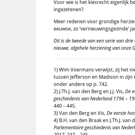
Voor wie is het kiesrecht eigenlijk
ingezetenen?
Meer redenen voor grondige herzieni
eeuwse, zo ‘vernieuwingsgezinde’ jar
Dit is de tweede van een serie van dr
nieuwe, algehele herziening van onze 
1) Wim Voermans verwijst, zij het ni
tussen Jefferson en Madison in zijn
onder andere op p. 742.
2) J.Th.J. van den Berg en J.J. Vis,
De e
geschiedenis van Nederland 1796 –
19
440 – 445.
3) Van den Berg en Vis,
De eerste hon
4) B.H. van den Braak en J.Th.J. van
Parlementaire
geschiedenis van Neder
2017, 237 – 245.