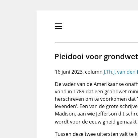
Overslaan
en
naar
de
Primair
inhoud
menu
gaan
tonen/verbergen
Pleidooi voor grondwet
16 juni 2023
J.Th.J. van den
De vader van de Amerikaanse onafha
vond in 1789 dat een grondwet mini
herschreven om te voorkomen dat 
levenden’. Een van de grote schrijv
Madison, aan wie Jefferson dit schre
wordt voor de eeuwigheid gemaakt 
Tussen deze twee uitersten valt te 