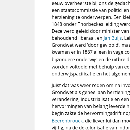
eeuw overheerste bij ons de gedach
een staatscommissie van politici e
herziening te onderwerpen. Een klei
1848 onder Thorbeckes leiding werd 
Deze werd geleid door minister va
behoudend liberaal, en
Jan Buijs
, L
Grondwet werd ‘door gevlooid’, ma
kwamen er in 1887 alleen in vage 
bijzondere onderwijs en de uitbreid
worden voltooid met behulp van een
onderwijspacificatie en het algemen
Juist dat was weer reden om na inv
Grondwet als geheel aan herziening
verandering, industrialisatie en e
hervormingen van belang leverde het
begin zakte de hervormingsdrift nog
Beerenbrouck
, die liever lui dan m
vijftig, na de dekolonisatie van Indo