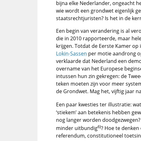
bijna elke Nederlander, ongeacht 
wie wordt een grondwet eigenlijk ge
staatsrechtjuristen? Is het in de ke
Een begin van verandering is al ve
die in 2010 rapporteerde, maar hel
krijgen. Totdat de Eerste Kamer op i
Lokin-Sassen
per motie aandrong op 
verklaarde dat Nederland een democ
overname van het Europese beginsel
intussen hun zin gekregen: de Tweed
teken moeten zijn voor meer system
de Grondwet. Mag het, vijftig jaar 
Een paar kwesties ter illustratie: w
‘stiekem’ aan betekenis hebben ge
nog langer worden doodgezwegen? 
6)
minder uitbundig
? Hoe te denken
referendum, constitutioneel toetsi