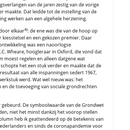
ngsverlangen van de jaren zestig van de vorige
 maakte. Dat leidde tot de instelling van de
 ging werken aan een algehele herziening.
4)
door elkaar
: de ene was die van de hoop op
r kiesstelsel en een gekozen premier. Daar
ontwikkeling was een naoorlogse
.C. Wheare, hoogleraar in Oxford, die vond dat
 moest regelen en alleen datgene wat
eer schopte het een stuk verder en maakte dat de
 resultaat van alle inspanningen sedert 1967,
r werkstuk werd. Wat wel nieuw was: het
n en de toevoeging van sociale grondrechten
der gebeurd. De symboolwaarde van de Grondwet
en, niet het minst dankzij het voorop stellen
column heb ik geattendeerd op de betekenis van
Nederlanders en sinds de coronapandemie voor