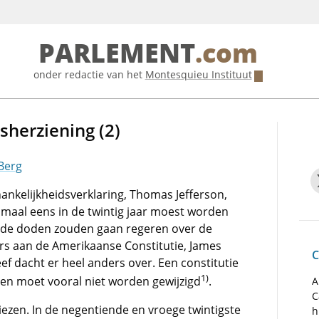
PARLEMENT
.com
onder redactie van het
Montesquieu Instituut
sherziening (2)
 Berg
nkelijkheidsverklaring, Thomas Jefferson,
maal eens in de twintig jaar moest worden
‘de doden zouden gaan regeren over de
ers aan de Amerikaanse Constitutie, James
C
ef dacht er heel anders over. Een constitutie
1)
en moet vooral niet worden gewijzigd
.
A
C
kiezen. In de negentiende en vroege twintigste
h