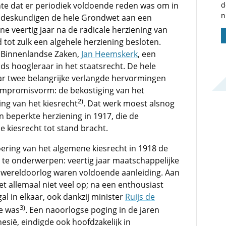
d
te dat er periodiek voldoende reden was om in
n
n deskundigen de hele Grondwet aan een
ne veertig jaar na de radicale herziening van
tot zulk een algehele herziening besloten.
n Binnenlandse Zaken,
Jan Heemskerk
, een
eids hoogleraar in het staatsrecht. De hele
ar twee belangrijke verlangde hervormingen
compromisvorm: de bekostiging van het
2)
ing van het kiesrecht
. Dat werk moest alsnog
 beperkte herziening in 1917, die de
e kiesrecht tot stand bracht.
oering van het algemene kiesrecht in 1918 de
 te onderwerpen: veertig jaar maatschappelijke
en wereldoorlog waren voldoende aanleiding. Aan
 allemaal niet veel op; na een enthousiast
al in elkaar, ook dankzij minister
Ruijs de
3)
oe was
. Een naoorlogse poging in de jaren
nesië, eindigde ook hoofdzakelijk in