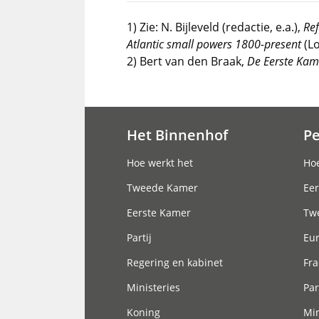
1) Zie: N. Bijleveld (redactie, e.a.),
Ref
Atlantic small powers 1800-present
(L
2) Bert van den Braak,
De Eerste Kam
Het Binnenhof
P
Hoofdnavigatie
Hoe werkt het
Hoe
Tweede Kamer
Eer
Eerste Kamer
Tw
Partij
Eu
Regering en kabinet
Fra
Ministeries
Par
Koning
Min