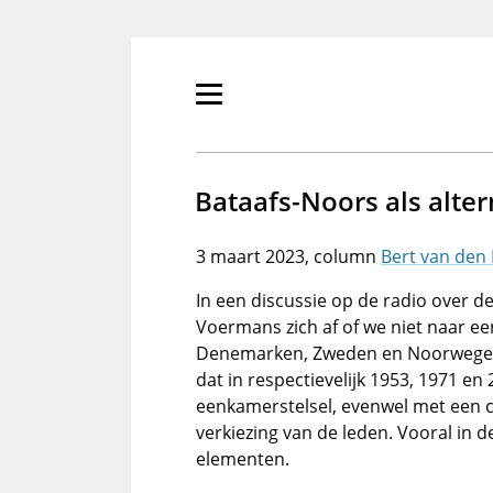
Overslaan
en
naar
de
Primair
inhoud
menu
gaan
tonen/verbergen
Bataafs-Noors als alter
3 maart 2023
Bert van den
In een discussie op de radio over d
Voermans zich af of we niet naar e
Denemarken, Zweden en Noorwegen
dat in respectievelijk 1953, 1971 en
eenkamerstelsel, evenwel met een c
verkiezing van de leden. Vooral in d
elementen.