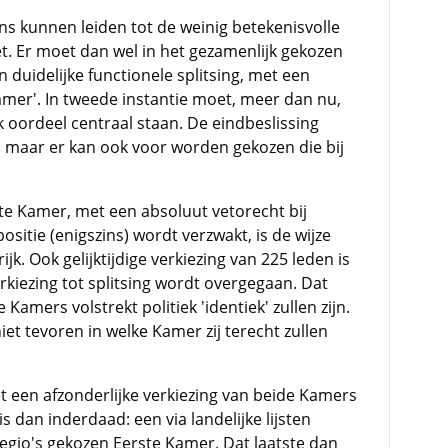
ons kunnen leiden tot de weinig betekenisvolle
et. Er moet dan wel in het gezamenlijk gekozen
duidelijke functionele splitsing, met een
amer'. In tweede instantie moet, meer dan nu,
k oordeel centraal staan. De eindbeslissing
 maar er kan ook voor worden gekozen die bij
te Kamer, met een absoluut vetorecht bij
positie (enigszins) wordt verzwakt, is de wijze
rijk. Ook gelijktijdige verkiezing van 225 leden is
rkiezing tot splitsing wordt overgegaan. Dat
 Kamers volstrekt politiek 'identiek' zullen zijn.
et tevoren in welke Kamer zij terecht zullen
et een afzonderlijke verkiezing van beide Kamers
s dan inderdaad: een via landelijke lijsten
gio's gekozen Eerste Kamer. Dat laatste dan