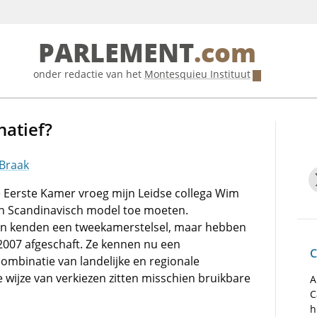
PARLEMENT
.com
onder redactie van het
Montesquieu Instituut
natief?
 Braak
e Eerste Kamer vroeg mijn Leidse collega Wim
en Scandinavisch model toe moeten.
 kenden een tweekamerstelsel, maar hebben
 2007 afgeschaft. Ze kennen nu een
C
ombinatie van landelijke en regionale
e wijze van verkiezen zitten misschien bruikbare
A
C
h