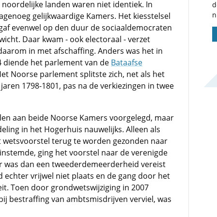
noordelijke landen waren niet identiek. In
d
n
genoeg gelijkwaardige Kamers. Het kiesstelsel
) gaf evenwel op den duur de sociaaldemocraten
icht. Daar kwam - ook electoraal - verzet
 daarom in met afschaffing. Anders was het in
4 diende het parlement van de
Bataafse
et Noorse parlement splitste zich, net als het
 jaren 1798-1801, pas na de verkiezingen in twee
llen aan beide Noorse Kamers voorgelegd, maar
ling in het Hogerhuis nauwelijks. Alleen als
 wetsvoorstel terug te worden gezonden naar
 instemde, ging het voorstel naar de verenigde
r was dan een tweederde­meerderheid vereist
echter vrijwel niet plaats en de gang door het
eit. Toen door grondwetswijziging in 2007
ij bestraffing van ambtsmisdrijven verviel, was