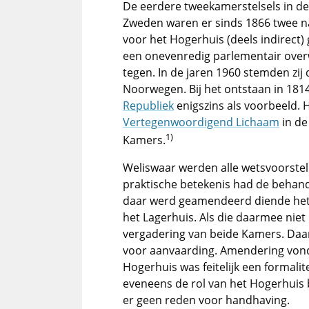
De eerdere tweekamerstelsels in de 
Zweden waren er sinds 1866 twee na
voor het Hogerhuis (deels indirect
een onevenredig parlementair overw
tegen. In de jaren 1960 stemden zij
Noorwegen. Bij het ontstaan in 181
Republiek
enigszins als voorbeeld. H
Vertegenwoordigend Lichaam
in de
1)
Kamers.
Weliswaar werden alle wetsvoorste
praktische betekenis had de behande
daar werd geamendeerd diende het
het Lagerhuis. Als die daarmee niet
vergadering van beide Kamers. Daa
voor aanvaarding. Amendering vond 
Hogerhuis was feitelijk een formalit
eveneens de rol van het Hogerhuis b
er geen reden voor handhaving.