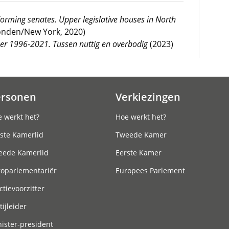
orming senates. Upper legislative houses in North
onden/New York, 2020)
er 1996-2021. Tussen nuttig en overbodig
(2023)
ersonen
Verkiezingen
 werkt het?
Hoe werkt het?
ste Kamerlid
Tweede Kamer
eede Kamerlid
Eerste Kamer
roparlementariër
Europees Parlement
ctievoorzitter
tijleider
ister-president