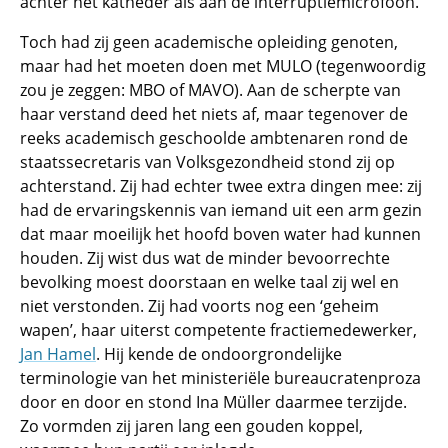
achter het katheder als aan de interruptiemicrofoon.
Toch had zij geen academische opleiding genoten,
maar had het moeten doen met MULO (tegenwoordig
zou je zeggen: MBO of MAVO). Aan de scherpte van
haar verstand deed het niets af, maar tegenover de
reeks academisch geschoolde ambtenaren rond de
staatssecretaris van Volksgezondheid stond zij op
achterstand. Zij had echter twee extra dingen mee: zij
had de ervaringskennis van iemand uit een arm gezin
dat maar moeilijk het hoofd boven water had kunnen
houden. Zij wist dus wat de minder bevoorrechte
bevolking moest doorstaan en welke taal zij wel en
niet verstonden. Zij had voorts nog een ‘geheim
wapen’, haar uiterst competente fractiemedewerker,
Jan Hamel
. Hij kende de ondoorgrondelijke
terminologie van het ministeriële bureaucratenproza
door en door en stond Ina Müller daarmee terzijde.
Zo vormden zij jaren lang een gouden koppel,