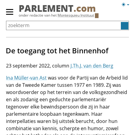
Overslaan
Licht
PARLEMENT
.com
en
weerg
Primair
onder redactie van het
Montesquieu Instituut
naar
menu
de
tonen/verbergen
inhoud
gaan
De toegang tot het Binnenhof
23 september 2022
J.Th.J. van den Berg
Ina Müller-van Ast
was voor de Partij van de Arbeid lid
van de Tweede Kamer tussen 1977 en 1989. Zij was
woordvoerder op het terrein van de volksgezondheid
en als zodanig een geduchte parlementariër
tegenover elke bewindspersoon die zij in haar
parlementaire loopbaan tegenkwam. Haar
interpellaties waren bij uitstek berucht, door hun
combinatie van kennis, scherpte en humor, zowel