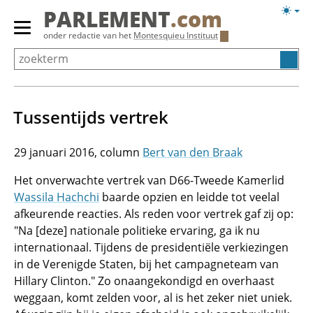
Overslaan
Licht
PARLEMENT
.com
en
weerg
Primair
onder redactie van het
Montesquieu Instituut
naar
menu
de
tonen/verbergen
inhoud
gaan
Tussentijds vertrek
29 januari 2016
Bert van den Braak
Het onverwachte vertrek van D66-Tweede Kamerlid
Wassila Hachchi
baarde opzien en leidde tot veelal
afkeurende reacties. Als reden voor vertrek gaf zij op:
"Na [deze] nationale politieke ervaring, ga ik nu
internationaal. Tijdens de presidentiële verkiezingen
in de Verenigde Staten, bij het campagneteam van
Hillary Clinton." Zo onaangekondigd en overhaast
weggaan, komt zelden voor, al is het zeker niet uniek.