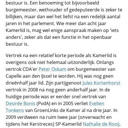
bestuur is. Een benoeming tot bijvoorbeeld
burgemeester, wethouder of gedeputeerde is zeker te
billijken, maar dan wel het liefst na een redelijk aantal
jaren in het parlement. Wie meer dan acht jaar
Kamerlid is, mag wel enige aanspraak maken op 'iets
anders', zeker als dat een functie in het openbaar
bestuur is.
Vertrek na een relatief korte periode als Kamerlid is
overigens ook niet helemaal uitzonderlijk. Onlangs
vertrok CDA'er
Peter Oskam
om burgemeester van
Capelle aan den IJssel te worden. Hij was nog geen
drieënhalf jaar lid. Zijn partijgenoot
Jules Kortenhorst
vertrok in 2008 na nog geen anderhalf jaar. In de
huidige periode was er eerder snel vertrek van
Desirée Bonis
(PvdA) en in 2005 verliet
Evelien
Tonkens
van GroenLinks de Kamer al na drie jaar. In
2009 verdween na ruim twee jaar (onverwacht en
tijdens het Kerstreces) SP-Kamerlid
Nathalie de Rooij
.