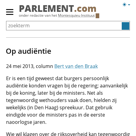
Overslaan
Licht
PARLEMENT
.com
en
weerg
Primair
onder redactie van het
Montesquieu Instituut
naar
menu
de
tonen/verbergen
inhoud
gaan
Op audiëntie
24 mei 2013
Bert van den Braak
Er is een tijd geweest dat burgers persoonlijk
audiëntie konden vragen bij de regering; aanvankelijk
bij de koning, later bij de ministers. Net als
tegenwoordig wethouders vaak doen, hielden zij
wekelijks (in Den Haag) spreekuur. Dat gebruik
eindigde voor de ministers pas in de eerste
naoorlogse jaren.
Wie wil klagen over de rijksoverheid kan tegenwoordig