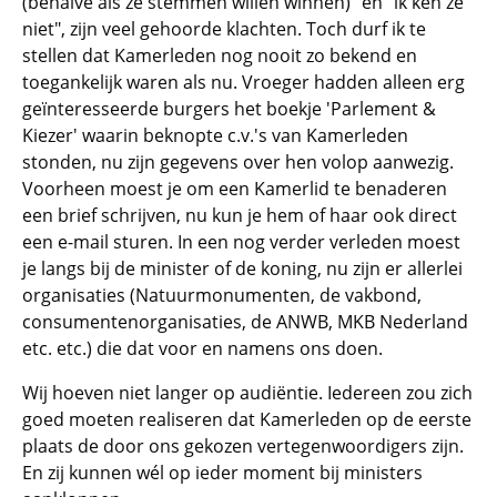
(behalve als ze stemmen willen winnen)" en "ik ken ze
niet", zijn veel gehoorde klachten. Toch durf ik te
stellen dat Kamerleden nog nooit zo bekend en
toegankelijk waren als nu. Vroeger hadden alleen erg
geïnteresseerde burgers het boekje 'Parlement &
Kiezer' waarin beknopte c.v.'s van Kamerleden
stonden, nu zijn gegevens over hen volop aanwezig.
Voorheen moest je om een Kamerlid te benaderen
een brief schrijven, nu kun je hem of haar ook direct
een e-mail sturen. In een nog verder verleden moest
je langs bij de minister of de koning, nu zijn er allerlei
organisaties (Natuurmonumenten, de vakbond,
consumentenorganisaties, de ANWB, MKB Nederland
etc. etc.) die dat voor en namens ons doen.
Wij hoeven niet langer op audiëntie. Iedereen zou zich
goed moeten realiseren dat Kamerleden op de eerste
plaats de door ons gekozen vertegenwoordigers zijn.
En zij kunnen wél op ieder moment bij ministers