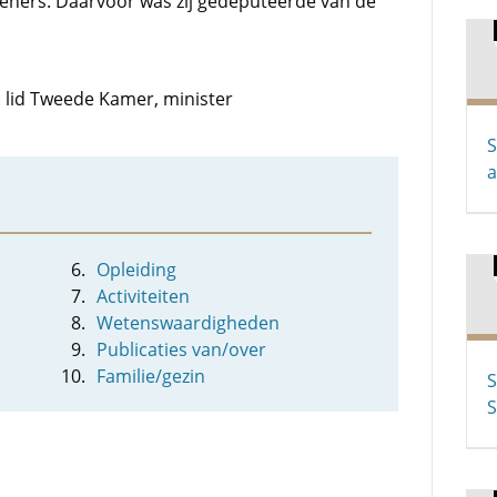
eners. Daarvoor was zij gedeputeerde van de
: lid Tweede Kamer, minister
S
a
Opleiding
Activiteiten
Wetenswaardigheden
Publicaties van/over
Familie/gezin
S
S