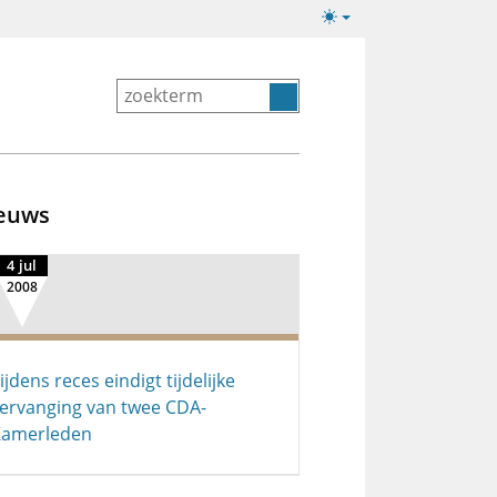
Lichte/donkere
weergave
euws
4 jul
2008
ijdens reces eindigt tijdelijke
ervanging van twee CDA-
Kamerleden