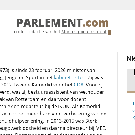
PARLEMENT
.com
onder redactie van het
Montesquieu Instituut
Ni
973) is sinds 23 februari 2026 minister van
g, Jeugd en Sport in het
kabinet-Jetten
. Zij was
 2012 Tweede Kamerlid voor het
CDA
. Voor zij
werd, was zij bestuursassistent van wethouder
Tak van Rotterdam en daarvoor docent
T
thiek en redacteur bij de IKON. Als Kamerlid
v
ij zich onder meer hard voor verbetering van de
chuldhulpverlening. In 2013-2015 was Sterk
ugdwerkloosheid en daarna directeur bij MEE,