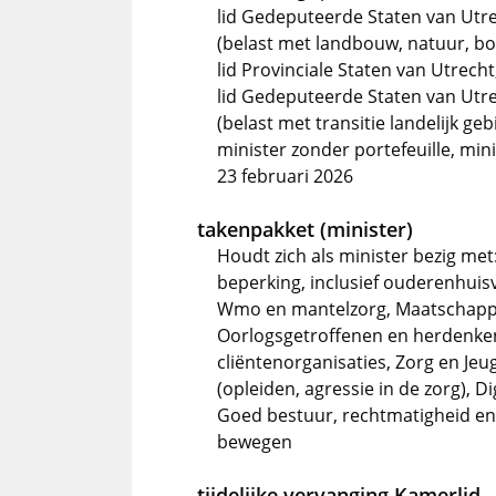
lid Gedeputeerde Staten van Utre
(belast met landbouw, natuur, bo
lid Provinciale Staten van Utrecht
lid Gedeputeerde Staten van Utre
(belast met transitie landelijk g
minister zonder portefeuille, min
23 februari 2026
takenpakket (minister)
Houdt zich als minister bezig me
beperking, inclusief ouderenhuisv
Wmo en mantelzorg, Maatschapp
Oorlogsgetroffenen en herdenke
cliëntenorganisaties, Zorg en Je
(opleiden, agressie in de zorg), D
Goed bestuur, rechtmatigheid en 
bewegen
tijdelijke vervanging Kamerlid