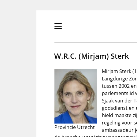
Overslaan
en
naar
de
Primair
inhoud
menu
gaan
tonen/verbergen
W.R.C. (Mirjam) Sterk
Mirjam Sterk (1
Langdurige Zor
tussen 2002 en
parlementslid 
Sjaak van der 
godsdienst en e
hield maakte z
regeling voor s
Provincie Utrecht
ambassadeur je