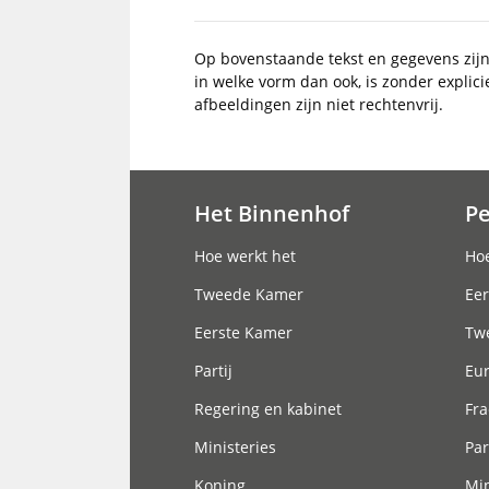
Op bovenstaande tekst en gegevens zij
in welke vorm dan ook, is zonder explic
afbeeldingen zijn niet rechtenvrij.
Het Binnenhof
P
Hoofdnavigatie
Hoe werkt het
Hoe
Tweede Kamer
Eer
Eerste Kamer
Tw
Partij
Eu
Regering en kabinet
Fra
Ministeries
Par
Koning
Min