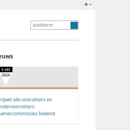
Lichte/donkere
weergave
euws
3 okt
2024
rijwel alle voorzitters en
ndervoorzitters
Kamercommissies bekend