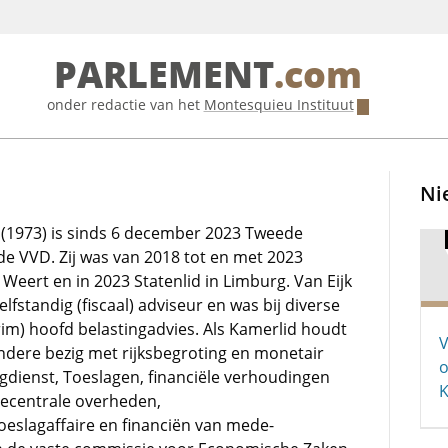
PARLEMENT
.com
onder redactie van het
Montesquieu Instituut
Ni
 (1973) is sinds 6 december 2023 Tweede
de VVD. Zij was van 2018 tot en met 2023
eert en in 2023 Statenlid in Limburg. Van Eijk
lfstandig (fiscaal) adviseur en was bij diverse
rim) hoofd belastingadvies. Als Kamerlid houdt
V
andere bezig met rijksbegroting en monetair
o
ngdienst, Toeslagen, financiële verhoudingen
decentrale overheden,
eslagaffaire en financiën van mede-