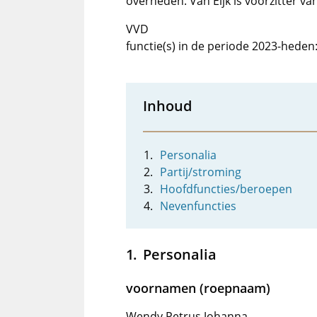
overheden. Van Eijk is voorzitter 
VVD
functie(s) in de periode 2023-hede
Inhoud
Personalia
Partij/stroming
Hoofdfuncties/beroepen
Nevenfuncties
Personalia
voornamen (roepnaam)
Wendy Petrus Johanna