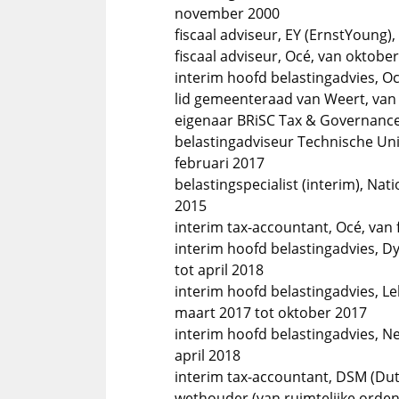
november 2000
fiscaal adviseur, EY (ErnstYoung
fiscaal adviseur, Océ, van oktober
interim hoofd belastingadvies, Oc
lid gemeenteraad van Weert, van
eigenaar BRiSC Tax & Governance
belastingadviseur Technische Univ
februari 2017
belastingspecialist (interim), Nat
2015
interim tax-accountant, Océ, van 
interim hoofd belastingadvies, D
tot april 2018
interim hoofd belastingadvies, Le
maart 2017 tot oktober 2017
interim hoofd belastingadvies, 
april 2018
interim tax-accountant, DSM (Dutc
wethouder (van ruimtelijke orden