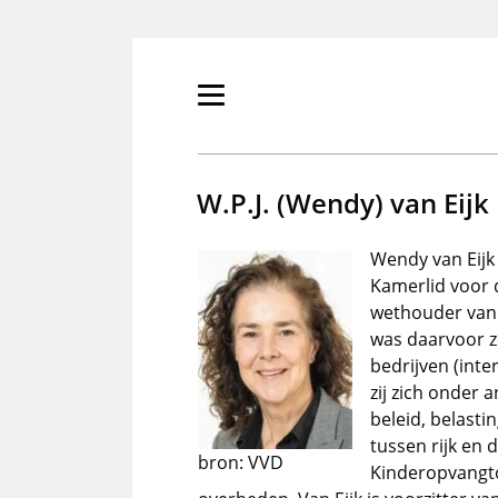
Overslaan
en
naar
de
Primair
inhoud
menu
gaan
tonen/verbergen
W.P.J. (Wendy) van Eijk
Wendy van Eijk
Kamerlid voor 
wethouder van W
was daarvoor ze
bedrijven (inte
zij zich onder 
beleid, belasti
tussen rijk en 
bron: VVD
Kinderopvangto