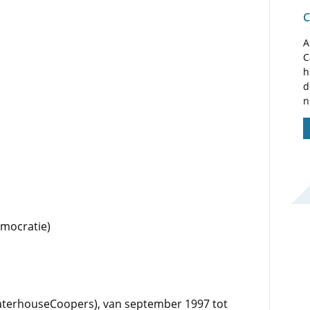
C
A
C
h
d
n
emocratie)
aterhouseCoopers), van september 1997 tot