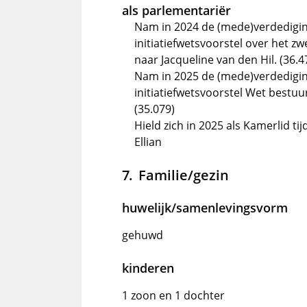
als parlementariër
Nam in 2024 de (mede)verdedigi
initiatiefwetsvoorstel over het z
naar Jacqueline van den Hil. (36.4
Nam in 2025 de (mede)verdediging
initiatiefwetsvoorstel Wet bestuu
(35.079)
Hield zich in 2025 als Kamerlid tij
Ellian
Familie/gezin
huwelijk/samenlevingsvorm
gehuwd
kinderen
1 zoon en 1 dochter