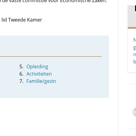
van de vaste commissie voor Economische Zaken.
n: lid Tweede Kamer
g
n
b
Opleiding
Activiteiten
Familie/gezin