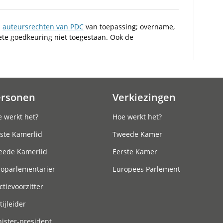
n
auteursrechten van PDC
van toepassing; overname,
iete goedkeuring niet toegestaan. Ook de
ersonen
Verkiezingen
 werkt het?
Hoe werkt het?
ste Kamerlid
Tweede Kamer
eede Kamerlid
Eerste Kamer
roparlementariër
Europees Parlement
ctievoorzitter
tijleider
ister-president