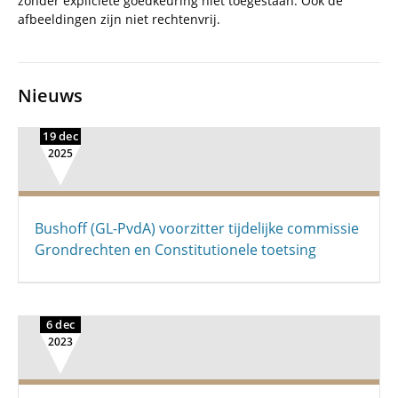
zonder expliciete goedkeuring niet toegestaan. Ook de
afbeeldingen zijn niet rechtenvrij.
Nieuws
19 dec
2025
Bushoff (GL-PvdA) voorzitter tijdelijke commissie
Grondrechten en Constitutionele toetsing
6 dec
2023