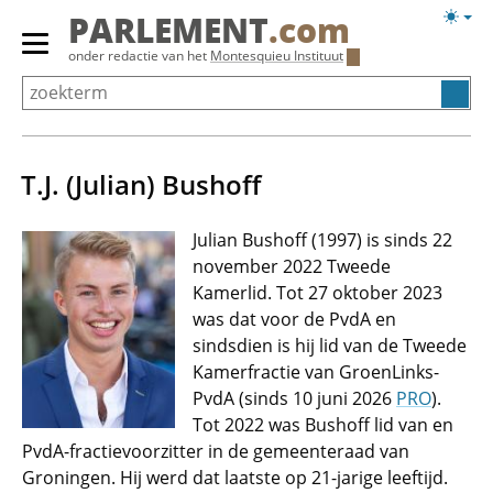
Overslaan
Licht
PARLEMENT
.com
en
weerg
Primair
onder redactie van het
Montesquieu Instituut
naar
menu
de
tonen/verbergen
inhoud
gaan
T.J. (Julian) Bushoff
Julian Bushoff (1997) is sinds 22
november 2022 Tweede
Kamerlid. Tot 27 oktober 2023
was dat voor de PvdA en
sindsdien is hij lid van de Tweede
Kamerfractie van GroenLinks-
PvdA (sinds 10 juni 2026
PRO
).
Tot 2022 was Bushoff lid van en
PvdA-fractievoorzitter in de gemeenteraad van
Groningen. Hij werd dat laatste op 21-jarige leeftijd.