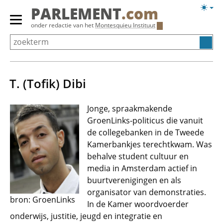
Overslaan
Licht
PARLEMENT
.com
en
weerg
Primair
onder redactie van het
Montesquieu Instituut
naar
menu
de
tonen/verbergen
inhoud
gaan
T. (Tofik) Dibi
Jonge, spraakmakende
GroenLinks-politicus die vanuit
de collegebanken in de Tweede
Kamerbankjes terechtkwam. Was
behalve student cultuur en
media in Amsterdam actief in
buurtverenigingen en als
organisator van demonstraties.
bron: GroenLinks
In de Kamer woordvoerder
onderwijs, justitie, jeugd en integratie en