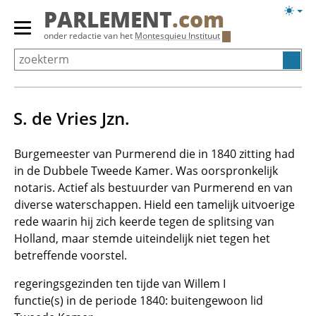
Overslaan
Licht
PARLEMENT
.com
en
weerg
Primair
onder redactie van het
Montesquieu Instituut
naar
menu
de
tonen/verbergen
inhoud
gaan
S. de Vries Jzn.
Burgemeester van Purmerend die in 1840 zitting had
in de Dubbele Tweede Kamer. Was oorspronkelijk
notaris. Actief als bestuurder van Purmerend en van
diverse waterschappen. Hield een tamelijk uitvoerige
rede waarin hij zich keerde tegen de splitsing van
Holland, maar stemde uiteindelijk niet tegen het
betreffende voorstel.
regeringsgezinden ten tijde van Willem I
functie(s) in de periode 1840: buitengewoon lid