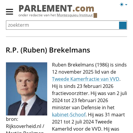
Overslaan
Licht
PARLEMENT
.com
en
weerg
Primair
onder redactie van het
Montesquieu Instituut
naar
menu
de
tonen/verbergen
inhoud
gaan
R.P. (Ruben) Brekelmans
Ruben Brekelmans (1986) is sinds
12 november 2025 lid van de
Tweede Kamerfractie van VVD
.
Hij is sinds 23 februari 2026
fractievoorzitter. Hij was van 2 juli
2024 tot 23 februari 2026
minister van Defensie in het
kabinet-Schoof
. Hij was 31 maart
bron:
2021 tot 2 juli 2024 Tweede
Rijksoverheid.nl /
Kamerlid voor de VVD. Hij was