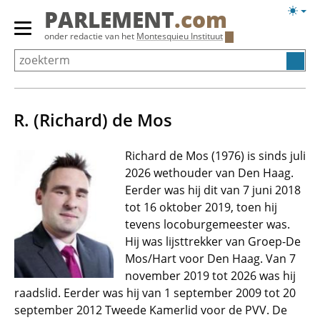
Overslaan
Licht
PARLEMENT
.com
en
weerg
Primair
onder redactie van het
Montesquieu Instituut
naar
menu
de
tonen/verbergen
inhoud
gaan
R. (Richard) de Mos
Richard de Mos (1976) is sinds juli
2026 wethouder van Den Haag.
Eerder was hij dit van 7 juni 2018
tot 16 oktober 2019, toen hij
tevens locoburgemeester was.
Hij was lijsttrekker van Groep-De
Mos/Hart voor Den Haag. Van 7
november 2019 tot 2026 was hij
raadslid. Eerder was hij van 1 september 2009 tot 20
september 2012 Tweede Kamerlid voor de PVV. De