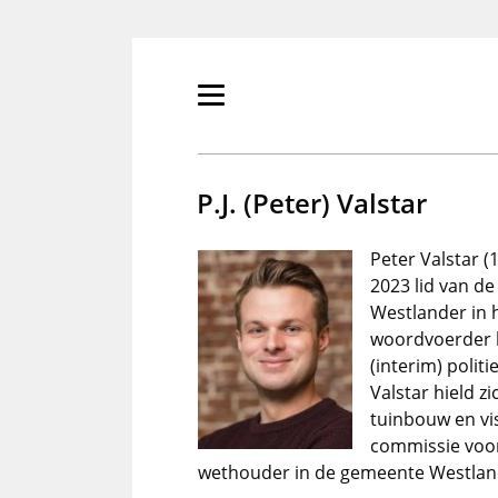
Overslaan
en
naar
de
Primair
inhoud
menu
gaan
tonen/verbergen
P.J. (Peter) Valstar
Peter Valstar 
2023 lid van d
Westlander in h
woordvoerder b
(interim) polit
Valstar hield z
tuinbouw en vis
commissie voor 
wethouder in de gemeente Westlan