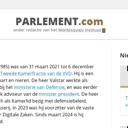
PARLEMENT
.com
onder redactie van het
Montesquieu Instituut
Ni
(1985) was van 31 maart 2021 tot 6 december
e
Tweede Kamerfractie van de VVD
. Hij is een
art en nieren. De heer Valstar werkte als
ij het
ministerie van Defensie
, en was eerder
iek adviseur van de
minister-president
. De heer
T
ich als Kamerlid bezig met defensiebeleid,
v
serij. In 2023 was hij voorzitter van de vaste
Digitale Zaken. Sinds maart 2024 is hij
d.