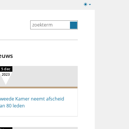
Lichte/donkere
weergave
euws
5 dec
2023
weede Kamer neemt afscheid
an 80 leden