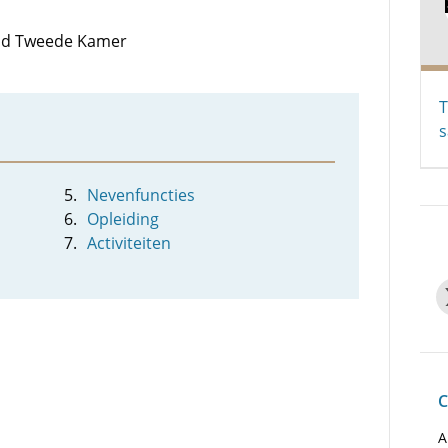
 lid Tweede Kamer
T
s
Nevenfuncties
Opleiding
Activiteiten
C
A