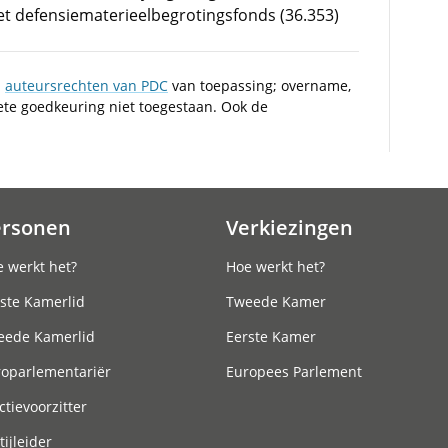
het defensiematerieelbegrotingsfonds (36.353)
n
auteursrechten van PDC
van toepassing; overname,
iete goedkeuring niet toegestaan. Ook de
ersonen
Verkiezingen
 werkt het?
Hoe werkt het?
ste Kamerlid
Tweede Kamer
eede Kamerlid
Eerste Kamer
roparlementariër
Europees Parlement
ctievoorzitter
tijleider