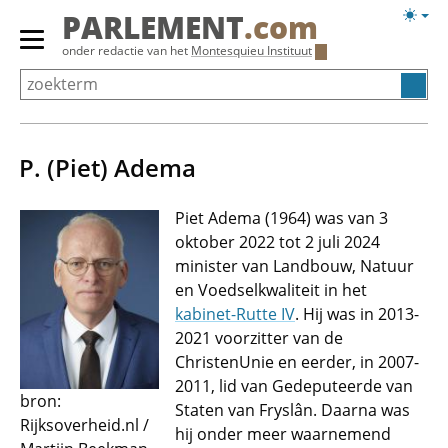
Overslaan
Licht
PARLEMENT
.com
en
weerg
Primair
onder redactie van het
Montesquieu Instituut
naar
menu
de
tonen/verbergen
inhoud
gaan
P. (Piet) Adema
Piet Adema (1964) was van 3
oktober 2022 tot 2 juli 2024
minister van Landbouw, Natuur
en Voedselkwaliteit in het
kabinet-Rutte IV
. Hij was in 2013-
2021 voorzitter van de
ChristenUnie en eerder, in 2007-
2011, lid van Gedeputeerde van
bron:
Staten van Fryslân. Daarna was
Rijksoverheid.nl /
hij onder meer waarnemend