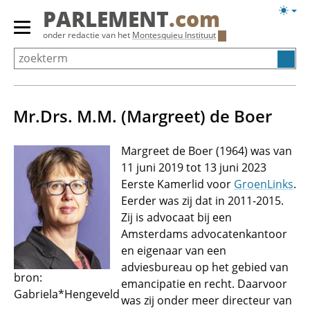
Overslaan
Licht
PARLEMENT
.com
en
weerg
Primair
onder redactie van het
Montesquieu Instituut
naar
menu
de
tonen/verbergen
inhoud
gaan
Mr.Drs. M.M. (Margreet) de Boer
Margreet de Boer (1964) was van
11 juni 2019 tot 13 juni 2023
Eerste Kamerlid voor
GroenLinks
.
Eerder was zij dat in 2011-2015.
Zij is advocaat bij een
Amsterdams advocatenkantoor
en eigenaar van een
adviesbureau op het gebied van
bron:
emancipatie en recht. Daarvoor
Gabriela*Hengeveld
was zij onder meer directeur van