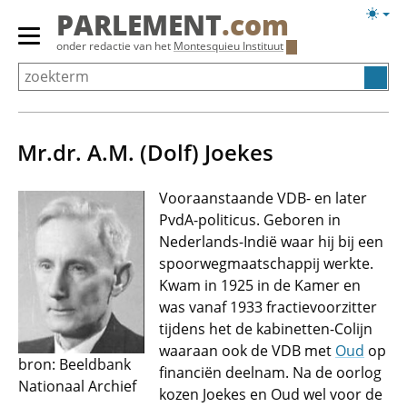
Overslaan
Licht
PARLEMENT
.com
en
weerg
Primair
onder redactie van het
Montesquieu Instituut
naar
menu
de
tonen/verbergen
inhoud
gaan
Mr.dr. A.M. (Dolf) Joekes
Vooraanstaande VDB- en later
PvdA-politicus. Geboren in
Nederlands-Indië waar hij bij een
spoorwegmaatschappij werkte.
Kwam in 1925 in de Kamer en
was vanaf 1933 fractievoorzitter
tijdens het de kabinetten-Colijn
waaraan ook de VDB met
Oud
op
bron: Beeldbank
financiën deelnam. Na de oorlog
Nationaal Archief
kozen Joekes en Oud wel voor de