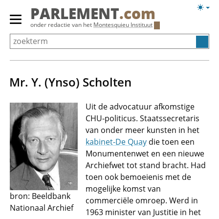
Overslaan
Licht
PARLEMENT
.com
en
weerg
Primair
onder redactie van het
Montesquieu Instituut
naar
menu
de
tonen/verbergen
inhoud
gaan
Mr. Y. (Ynso) Scholten
Uit de advocatuur afkomstige
CHU-politicus. Staatssecretaris
van onder meer kunsten in het
kabinet-De Quay
die toen een
Monumentenwet en een nieuwe
Archiefwet tot stand bracht. Had
toen ook bemoeienis met de
mogelijke komst van
bron: Beeldbank
commerciële omroep. Werd in
Nationaal Archief
1963 minister van Justitie in het