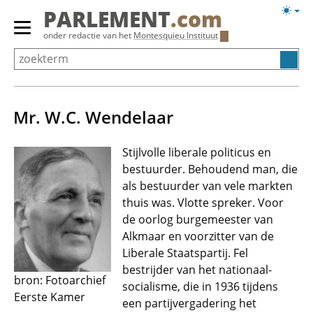
Overslaan
Licht
PARLEMENT
.com
en
weerg
Primair
onder redactie van het
Montesquieu Instituut
naar
menu
de
tonen/verbergen
inhoud
gaan
Mr. W.C. Wendelaar
Stijlvolle liberale politicus en
bestuurder. Behoudend man, die
als bestuurder van vele markten
thuis was. Vlotte spreker. Voor
de oorlog burgemeester van
Alkmaar en voorzitter van de
Liberale Staatspartij. Fel
bestrijder van het nationaal-
bron: Fotoarchief
socialisme, die in 1936 tijdens
Eerste Kamer
een partijvergadering het