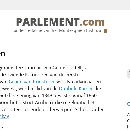
PARLEMENT
.com
onder redactie van het
Montesquieu Instituut
en
emeesterszoon uit een Gelders adellijk
in de Tweede Kamer één van de eerste
 van
Groen van Prinsterer
was. Na advocaat en
 geweest, werd hij lid van de
Dubbele Kamer
die
etsherziening van 1848 besliste. Vanaf 1850
oor het district Arnhem, die regelmatig het
C
over uiteenlopende onderwerpen. Schoonvader
A
ckay
.
C
h
ir