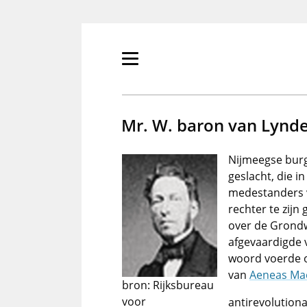
Overslaan
en
naar
de
Primair
inhoud
menu
gaan
tonen/verbergen
Mr. W. baron van Lynd
Nijmeegse burg
geslacht, die 
medestanders
rechter te zijn
over de Grondw
afgevaardigde v
woord voerde 
van
Aeneas Ma
bron: Rijksbureau
voor
antirevolutiona