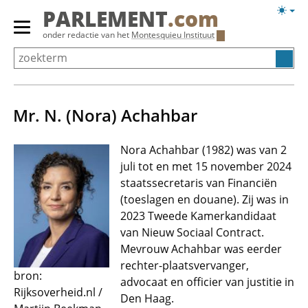
Overslaan
Licht
PARLEMENT
.com
en
weerg
Primair
onder redactie van het
Montesquieu Instituut
naar
menu
de
tonen/verbergen
inhoud
gaan
Mr. N. (Nora) Achahbar
Nora Achahbar (1982) was van 2
juli tot en met 15 november 2024
staatssecretaris van Financiën
(toeslagen en douane). Zij was in
2023 Tweede Kamerkandidaat
van Nieuw Sociaal Contract.
Mevrouw Achahbar was eerder
rechter-plaatsvervanger,
bron:
advocaat en officier van justitie in
Rijksoverheid.nl /
Den Haag.