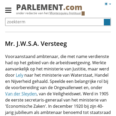
Overslaan
Licht
PARLEMENT
.com
en
weerg
Primair
onder redactie van het
Montesquieu Instituut
naar
menu
de
tonen/verbergen
inhoud
gaan
Mr. J.W.S.A. Versteeg
Vooraanstaand ambtenaar, die met name verdienste
had op het gebied van de arbeidswetgeving. Werkte
aanvankelijk op het ministerie van Justitie, maar werd
door
Lely
naar het ministerie van Waterstaat, Handel
en Nijverheid gehaald. Speelde een belangrijke rol bij
de voorbereiding van de Ongevallenwet en, onder
Van der Sleyden
, van de Veiligheidswet. Werd in 1905
de eerste secretaris-generaal van het ministerie van
'Economische Zaken'. In december 1920 bij zijn 40-
jarig jubilieum als ambtenaar benoemd tot staatsraad