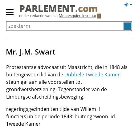
Overslaan
Licht
PARLEMENT
.com
en
weerg
Primair
onder redactie van het
Montesquieu Instituut
naar
menu
de
tonen/verbergen
inhoud
gaan
Mr. J.M. Swart
Protestantse advocaat uit Maastricht, die in 1848 als
buitengewoon lid van de
Dubbele Tweede Kamer
steun gaf aan alle voorstellen tot
grondwetsherziening. Tegenstander van de
Limburgse afscheidingsbeweging.
regeringsgezinden ten tijde van Willem II
functie(s) in de periode 1848: buitengewoon lid
Tweede Kamer