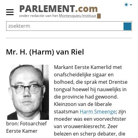
Overslaan
Licht
PARLEMENT
.com
en
weerg
Primair
onder redactie van het
Montesquieu Instituut
naar
menu
de
tonen/verbergen
inhoud
gaan
Mr. H. (Harm) van Riel
Markant Eerste Kamerlid met
onafscheidelijke sigaar en
bolhoed, die sprak met Drentse
tongval hoewel hij nauwelijks in
die provincie had gewoond.
Kleinzoon van de liberale
staatsman
Harm Smeenge
; zijn
moeder was een voorvechtster
bron: Fotoarchief
van vrouwenkiesrecht. Zeer
Eerste Kamer
belezen en scherp debater, die