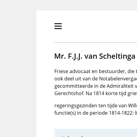
Overslaan
en
naar
de
Primair
inhoud
menu
gaan
tonen/verbergen
Mr. F.J.J. van Scheltinga
Friese advocaat en bestuurder, die
ook deel uit van de Notabelenverga
gecommitteerde in de Admiraliteit v
Gerechtshof. Na 1814 korte tijd gri
regeringsgezinden ten tijde van Will
functie(s) in de periode 1814-1822: