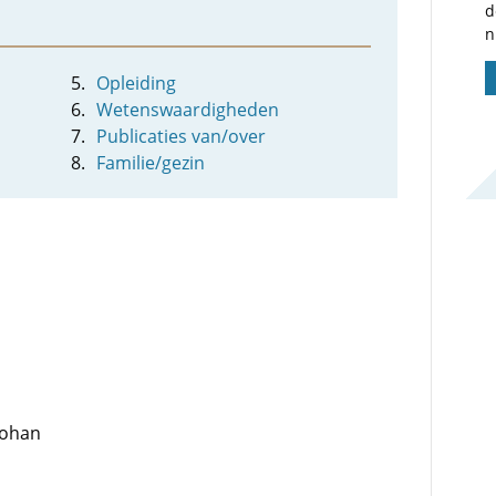
d
n
Opleiding
Wetenswaardigheden
Publicaties van/over
Familie/gezin
 Johan