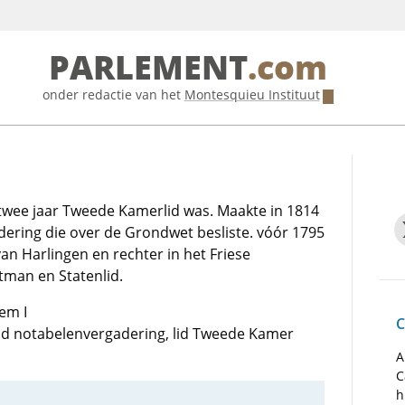
PARLEMENT
.com
onder redactie van het
Montesquieu Instituut
 twee jaar Tweede Kamerlid was. Maakte in 1814
dering die over de Grondwet besliste. vóór 1795
an Harlingen en rechter in het Friese
etman en Statenlid.
em I
C
 lid notabelenvergadering, lid Tweede Kamer
A
C
h