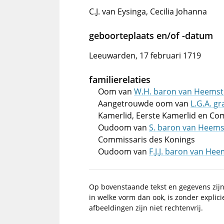
C.J. van Eysinga, Cecilia Johanna
geboorteplaats en/of -datum
Leeuwarden, 17 februari 1719
familierelaties
Oom van
W.H. baron van Heemst
Aangetrouwde oom van
L.G.A. g
Kamerlid, Eerste Kamerlid en Co
Oudoom van
S. baron van Heems
Commissaris des Konings
Oudoom van
F.J.J. baron van He
Op bovenstaande tekst en gegevens zij
in welke vorm dan ook, is zonder explic
afbeeldingen zijn niet rechtenvrij.