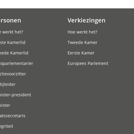
ersonen
Verkiezingen
 werkt het?
Hoe werkt het?
ste Kamerlid
Tweede Kamer
eede Kamerlid
Eerste Kamer
roparlementariër
Europees Parlement
ctievoorzitter
tijleider
ister-president
ister
atssecretaris
egriteit